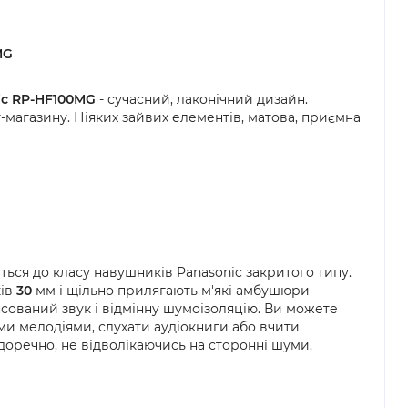
MG
ic RP-HF100MG
- сучасний, лаконічний дизайн.
-магазину. Ніяких зайвих елементів, матова, приємна
ться до класу навушників Panasonic закритого типу.
ків
30
мм і щільно прилягають м'які амбушюри
сований звук і відмінну шумоізоляцію. Ви можете
 мелодіями, слухати аудіокниги або вчити
доречно, не відволікаючись на сторонні шуми.