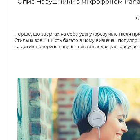
Опис Навушники з мікрофоном Pana
С
Перше, що звертає на себе увагу (зрозуміло після пр
Стильна зовнішність багато в чому визначає популярн
на дотик поверхня навушників виглядає ультрасучасном