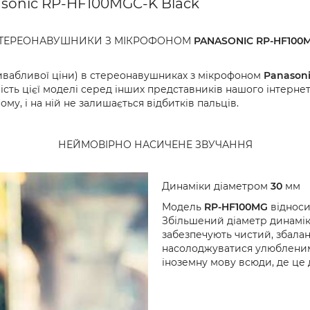
sonic RP-HF100MGC-K Black
ТЕРЕОНАВУШНИКИ З МІКРОФОНОМ
PANASONIC RP-HF100
ивабливої ​​ціни) в стереонавушниках з мікрофоном
Panason
ість цієї моделі серед інших представників нашого інтернет
у, і на ній не залишається відбитків пальців.
НЕЙМОВІРНО НАСИЧЕНЕ ЗВУЧАННЯ
Динаміки діаметром
30
мм
Модель
RP-HF100MG
відноси
Збільшений діаметр динамі
забезпечують чистий, збалан
насолоджуватися улюбленими
іноземну мову всюди, де це 