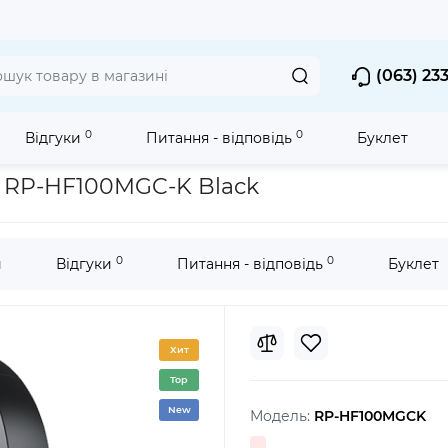
(063) 23
0
0
Відгуки
Питання - відповідь
Буклет
орозмірні складні навушники
Навушники з мікрофоном Panas
 RP-HF100MGC-K Black
0
0
и
Відгуки
Питання - відповідь
Буклет
Хит
Top
New
Модель:
RP-HF100MGCK