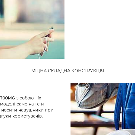
МІЦНА СКЛАДНА КОНСТРУКЦІЯ
F100MG
з собою - їх
 моделі саме на те й
и носити навушники при
дгуки користувачів.