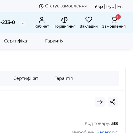
Статус замовлення
Укр
Рус
En
0
3-233-0
Кабінет
Порівняння
Закладки
Замовлення
Сертифікат
Гарантія
onic RP-HF100MGC-K Black
Сертифікат
Гарантія
Код товару:
518
Виробник:
Panasonic