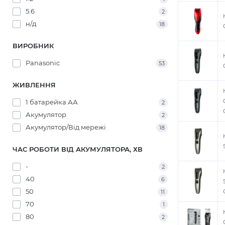
5.6
2
н/д
18
ВИРОБНИК
Panasonic
53
ЖИВЛЕННЯ
1 батарейка АА
2
Акумулятор
2
Акумулятор/Від мережі
18
ЧАС РОБОТИ ВІД АКУМУЛЯТОРА, ХВ
-
2
40
6
50
11
70
1
80
2