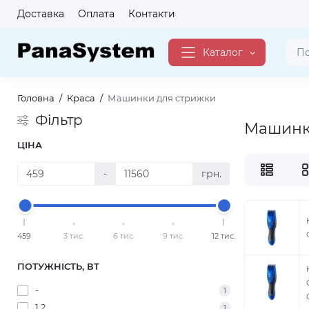
Доставка
Оплата
Контакти
Каталог
Головна
Краса
Машинки для стрижки
Фільтр
Машинк
ЦІНА
-
грн.
459
3 тис.
6 тис.
9 тис.
12 тис.
ПОТУЖНІСТЬ, ВТ
-
1
1.2
1