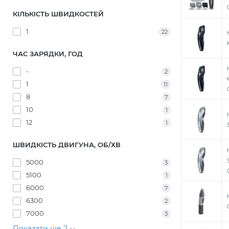
КІЛЬКІСТЬ ШВИДКОСТЕЙ
1
22
ЧАС ЗАРЯДКИ, ГОД
-
2
1
11
8
7
10
1
12
1
ШВИДКІСТЬ ДВИГУНА, ОБ/ХВ
5000
3
5100
1
6000
7
6300
2
7000
3
Показати ще 2