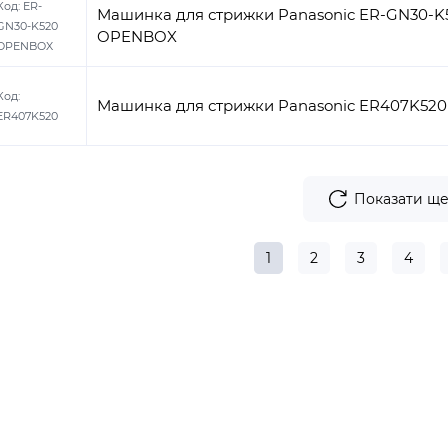
Код:
ER-
Машинка для стрижки Panasonic ER-GN30-K
GN30-K520
OPENBOX
OPENBOX
Код:
Машинка для стрижки Panasonic ER407K520
ER407K520
Показати щ
1
2
3
4