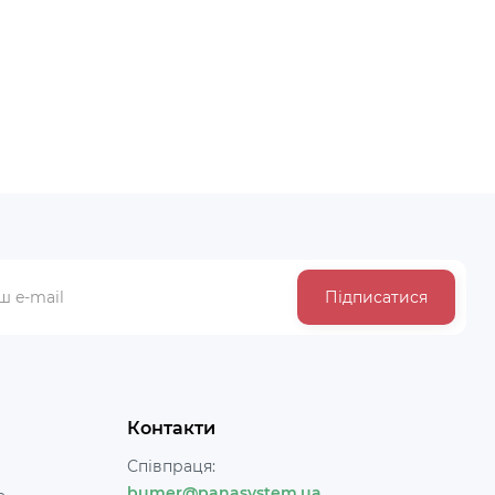
Підписатися
Контакти
Співпраця:
bumer@panasystem.ua