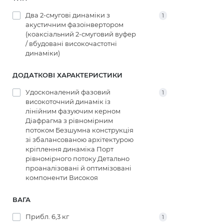
Два 2-смугові динаміки з
1
акустичним фазоінвертором
(коаксіальний 2-смуговий вуфер
/ вбудовані високочастотні
динаміки)
ДОДАТКОВІ ХАРАКТЕРИСТИКИ
Удосконалений фазовий
1
високоточний динамік із
лінійним фазуючим керном
Діафрагма з рівномірним
потоком Безшумна конструкція
зі збалансованою архітектурою
кріплення динаміка Порт
рівномірного потоку Детально
проаналізовані й оптимізовані
компоненти Високоя
ВАГА
Прибл. 6,3 кг
1