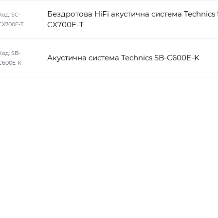
Бездротова HiFi акустична система Technics 
Код:
SC-
CX700E-T
CX700E-T
Код:
SB-
Акустична система Technics SB-C600E-K
C600E-K