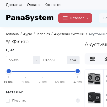
Доставка
Оплата
Контакти
Каталог
Головна
Аудіо
Technics
Акустичні системи
Акустичні 
Фільтр
Акустич
ЦІНА
-
грн.
56 тис.
74 тис.
91 тис.
109 тис.
127 тис.
МАТЕРІАЛ
Пластик
1