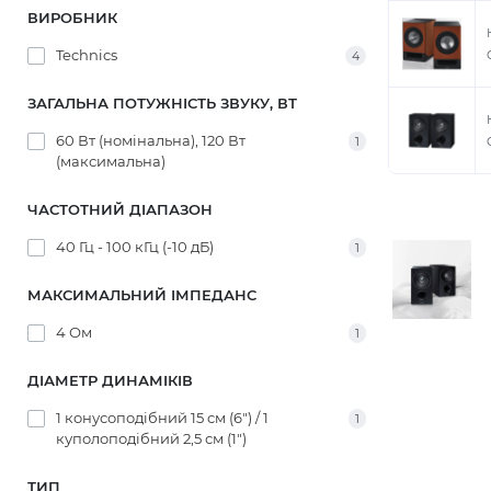
ВИРОБНИК
Technics
4
ЗАГАЛЬНА ПОТУЖНІСТЬ ЗВУКУ, ВТ
60 Вт (номінальна), 120 Вт
1
(максимальна)
ЧАСТОТНИЙ ДІАПАЗОН
40 Гц - 100 кГц (-10 дБ)
1
МАКСИМАЛЬНИЙ ІМПЕДАНС
4 Ом
1
ДІАМЕТР ДИНАМІКІВ
1 конусоподібний 15 см (6") / 1
1
куполоподібний 2,5 см (1")
ТИП