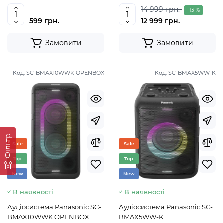
14 999 грн.
-13 %
599 грн.
12 999 грн.
Замовити
Замовити
Код:
SC-BMAX10WWK OPENBOX
Код:
SC-BMAX5WW-K
Фільтр
Sale
Sale
Top
Top
New
New
В наявності
В наявності
Аудіосистема Panasonic SC-
Аудіосистема Panasonic SC-
BMAX10WWK OPENBOX
BMAX5WW-K