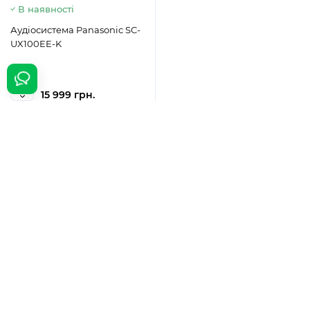
В наявності
Аудіосистема Panasonic SC-
UX100EE-K
15 999 грн.
Замовити
Показати ще
1
2
3
4
5
6
7
8
9
>
>|