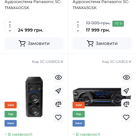
Аудіосистема Panasonic SC-
Аудіосистема Panasonic SC-
TMAX40GSK
TMAX45GSK
19 999 грн.
-10 %
24 999 грн.
17 999 грн.
Замовити
Замовити
Код:
SC-UA30GS-K
Код:
SC-UA3GS-K
Sale
Sale
Top
Top
New
New
В наявності
В наявності