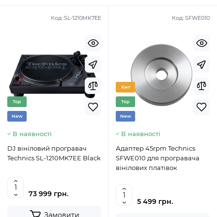
Код:
SL-1210MK7EE
Код:
SFWE010
Хит
Top
Top
New
New
В наявності
В наявності
DJ вініловий програвач
Адаптер 45rpm Technics
Technics SL-1210MK7EE Black
SFWE010 для програвача
вінілових платівок
73 999 грн.
5 499 грн.
Замовити