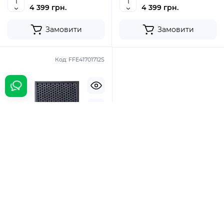
4 399 грн.
4 399 грн.
Замовити
Замовити
Код:
FFE41701712S
Top
New
В наявності
Дезодоруючий фільтр до
очищувача повітря
Panasonic FFE41701712S (F-