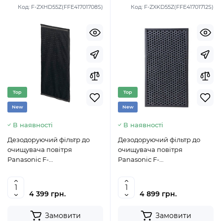
Код:
F-ZXHD55Z(FFE41701708S)
Код:
F-ZXKD55Z(FFE41701712S)
Top
Top
New
New
В наявності
В наявності
Дезодоруючий фільтр до
Дезодоруючий фільтр до
очищувача повітря
очищувача повітря
Panasonic F-
Panasonic F-
ZXHD55Z(FFE41701708S)
ZXKD55Z(FFE41701712S)
4 399 грн.
4 899 грн.
Замовити
Замовити