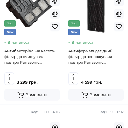
Top
Top
New
New
В наявності
В наявності
Антибактеріальна касета-
Антиформальдегідний
фільтр до очищувача
фільтр до зволожувача
повітря Panasonic
повітря Panasonic
FFE05551401S
FFE41601701S (F-ZXKF55Z)
3 299 грн.
4 599 грн.
Замовити
Замовити
Код:
FFE05011401S
Код:
F-ZXFD70Z