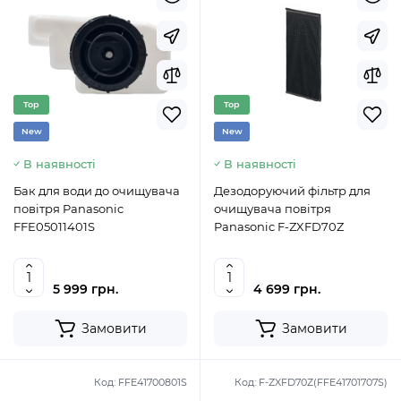
Top
Top
New
New
В наявності
В наявності
Бак для води до очищувача
Дезодоруючий фільтр для
повітря Panasonic
очищувача повітря
FFE05011401S
Panasonic F-ZXFD70Z
5 999 грн.
4 699 грн.
Замовити
Замовити
Код:
FFE41700801S
Код:
F-ZXFD70Z(FFE41701707S)