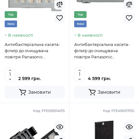
Top
Top
New
New
В наявності
В наявності
Антибактеріальна касета-
Антибактеріальна касета-
фільтр до очищувача
фільтр до очищувача
повітря Panasonic
повітря Panasonic
FFE05551101S
FFE05551201S
2 599 грн.
4 599 грн.
Замовити
Замовити
Код:
FFE05551401S
Код:
FFE41601701S