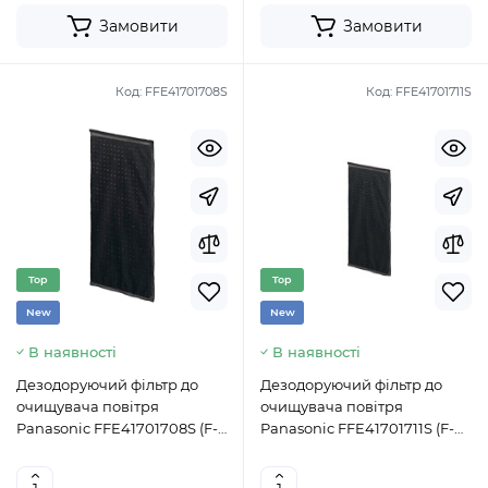
Замовити
Замовити
Код:
FFE41701708S
Код:
FFE41701711S
Top
Top
New
New
В наявності
В наявності
Дезодоруючий фільтр до
Дезодоруючий фільтр до
очищувача повітря
очищувача повітря
Panasonic FFE41701708S (F-
Panasonic FFE41701711S (F-
ZXHD55Z)
ZXCD50X)