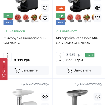
Sale
Top
Top
New
New
В наявності
В наявності
М'ясорубка Panasonic MK-
М'ясорубка Panasonic MK-
GX1710KTQ
GX1710KTQ OPENBOX
8 959 грн.
-22 %
8 999 грн.
6 999 грн.
Фільтр
Замовити
Замовити
Код:
MK-GX1700WTQA
Код:
MK-MG1501WTQ