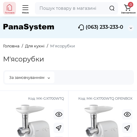
0
Головна
Меню
Замовлення
(063) 233-233-0
Головна
Для кухні
М'ясорубки
М'ясорубки
За замовчуванням
Код:
MK-GX1700WTQ
Код:
MK-GX1700WTQ OPENBOX