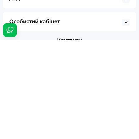
Особистий кабінет
Контакти
Співпраця:
bumer@panasystem.ua
Інтернет магазин:
(044) 233-233-0
Онлайн замовлення:
24/7
Наша адреса:
м. Київ вул. Івана Пулюя 5
Час роботи:
Щодня с 10:00 до 18:00