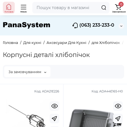
0
Головна
Меню
Замовлення
(063) 233-233-0
Головна
Для кухні
Аксесуари Для Кухні
для Хлібопічок
Корпусні деталі хлібопічок
За замовчуванням
Код:
ADA21E226
Код:
ADA44E165-H0