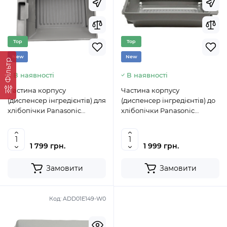
Top
Top
New
New
Фільтр
В наявності
В наявності
Частина корпусу
Частина корпусу
(диспенсер інгредієнтів) для
(диспенсер інгредієнтів) до
хлібопічки Panasonic
хлібопічки Panasonic
ADA44-145-H0
ADA44E226-H0
1 799 грн.
1 999 грн.
Замовити
Замовити
Код:
ADD01E149-W0