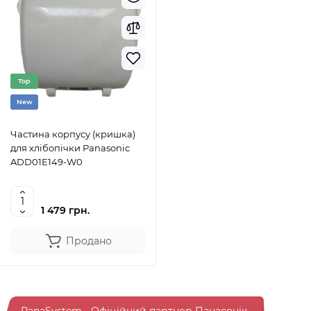
Top
New
Частина корпусу (кришка)
для хлібопічки Panasonic
ADD01E149-W0
1 479 грн.
Продано