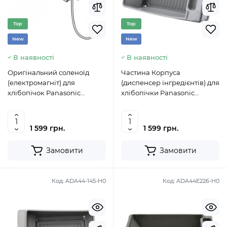
Top
Top
New
New
В наявності
В наявності
Оригінальний соленоїд
Частина Корпуса
(електромагніт) для
(диспенсер інгредієнтів) для
хлібопічок Panasonic
хлібопічки Panasonic
ADA21E226
ADA44E165-H0
1 599 грн.
1 599 грн.
Замовити
Замовити
Код:
ADA44-145-H0
Код:
ADA44E226-H0