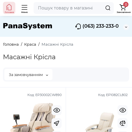
0
Головна
Меню
Замовлення
(063) 233-233-0
Головна
Краса
Масажні Крісла
Масажні Крісла
За замовчуванням
Код:
EP30002CW890
Код:
EP1082CL802