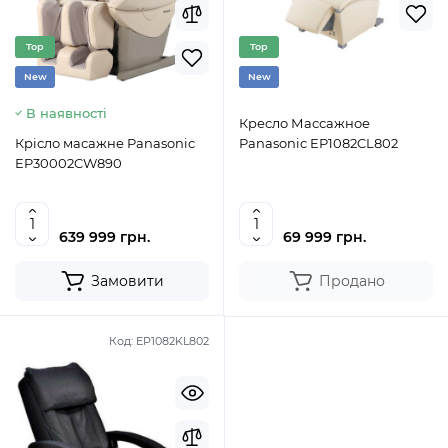
Top
Top
New
New
В наявності
Кресло Массажное
Крісло масажне Panasonic
Panasonic EP1082CL802
EP30002CW890
639 999 грн.
69 999 грн.
Замовити
Продано
Код:
EP1082KL802