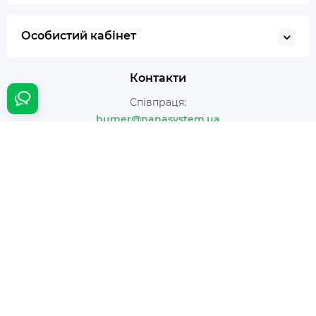
Особистий кабінет
Контакти
Співпраця:
bumer@panasystem.ua
Інтернет магазин:
(044) 233-233-0
Онлайн замовлення:
24/7
Наша адреса:
м. Київ вул. Івана Пулюя 5
Час роботи:
Щодня с 10:00 до 18:00