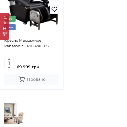
Фільтр
Top
New
Кресло Массажное
Panasonic EP1082KL802
69 999 грн.
Продано