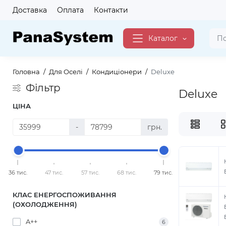
Доставка
Оплата
Контакти
Каталог
Головна
Для Оселі
Кондиціонери
Deluxe
Фільтр
Deluxe
ЦІНА
-
грн.
36 тис.
47 тис.
57 тис.
68 тис.
79 тис.
КЛАС ЕНЕРГОСПОЖИВАННЯ
(ОХОЛОДЖЕННЯ)
A++
6