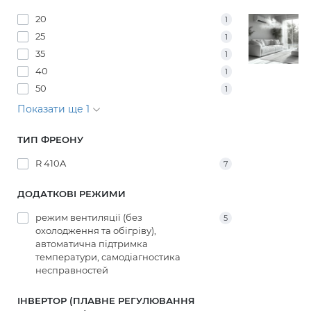
20
1
25
1
35
1
40
1
50
1
Показати ще 1
ТИП ФРЕОНУ
R 410A
7
ДОДАТКОВІ РЕЖИМИ
режим вентиляції (без
5
охолодження та обігріву),
автоматична підтримка
температури, самодіагностика
несправностей
ІНВЕРТОР (ПЛАВНЕ РЕГУЛЮВАННЯ