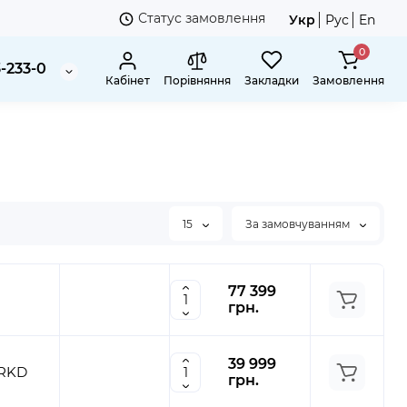
Статус замовлення
Укр
Рус
En
0
3-233-0
Кабінет
Порівняння
Закладки
Замовлення
15
За замовчуванням
77 399
грн.
39 999
2RKD
грн.