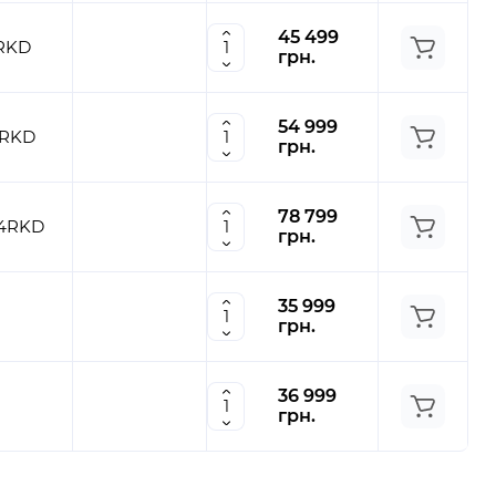
45 499
5RKD
грн.
54 999
8RKD
грн.
78 799
24RKD
грн.
35 999
грн.
36 999
грн.