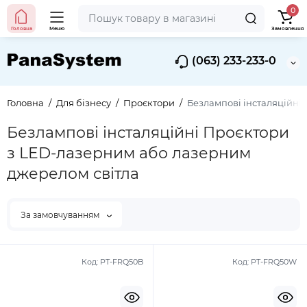
0
Головна
Меню
Замовлення
(063) 233-233-0
Головна
Для бізнесу
Проєктори
Безлампові інсталяційні
Безлампові інсталяційні Проєктори
з LED-лазерним або лазерним
джерелом світла
За замовчуванням
Код:
PT-FRQ50B
Код:
PT-FRQ50W