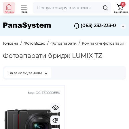
0
Головна
Меню
Замовлення
(063) 233-233-0
Головна
Фото Вiдео
Фотоапарати
Компактні фотоапарати
Фотоапарати бридж LUMIX TZ
За замовчуванням
Код:
DC-TZ200DEEK