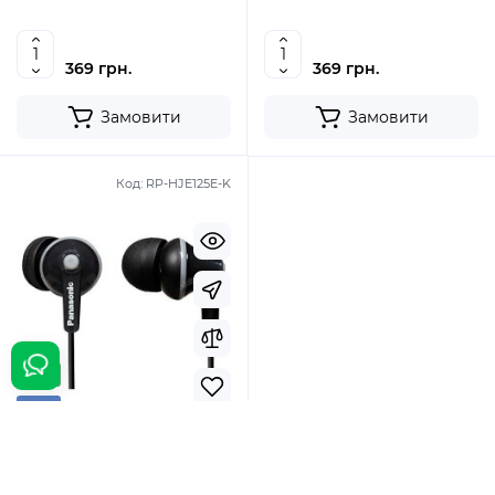
369 грн.
369 грн.
Замовити
Замовити
Код:
RP-HJE125E-K
Top
New
В наявності
Навушники Panasonic RP-