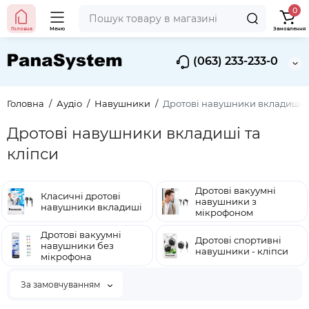
0
Головна
Меню
Замовлення
(063) 233-233-0
Головна
Аудіо
Навушники
Дротові навушники вкладиші т
Дротові навушники вкладиші та
кліпси
Дротові вакуумні
Класичні дротові
навушники з
навушники вкладиші
мікрофоном
Дротові вакуумні
Дротові спортивні
навушники без
навушники - кліпси
мікрофона
За замовчуванням