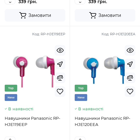
339 грн.
339 грн.
Замовити
Замовити
Код:
RP-HJE119EEP
Код:
RP-HJE120EEA
Top
Top
New
New
В наявності
В наявності
Навушники Panasonic RP-
Навушники Panasonic RP-
HJE119EEP
HJE120EEA