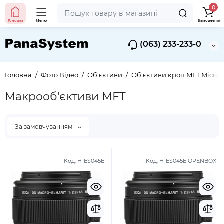
0
Головна
Меню
Замовлення
(063) 233-233-0
Головна
Фото Вiдео
Об'єктиви
Об'єктиви кроп MFT Micro 
Макрооб'єктиви MFT
За замовчуванням
Код:
H-ES045E
Код:
H-ES045E OPENBOX