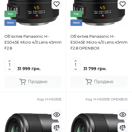
Top
Top
New
New
Об'єктив Panasonic H-
Об'єктив Panasonic H-
ES045E Micro 4/3 Lens 45mm
ES045E Micro 4/3 Lens 45mm
F2.8
F2.8 OPENBOX
31 999 грн.
31 799 грн.
Продано
Продано
Код:
H-HS030E
Код:
H-HS030E OPENBOX