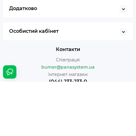
Додатково
Особистий кабінет
Контакти
Співпраця:
bumer@panasystem.ua
Інтернет магазин:
(044) 233-233-0
Онлайн замовлення:
24/7
Наша адреса:
м. Київ вул. Івана Пулюя 5
Час роботи:
Щодня с 10:00 до 18:00