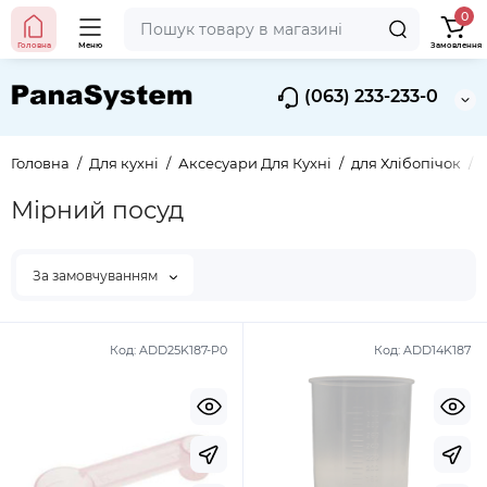
0
Головна
Меню
Замовлення
(063) 233-233-0
Головна
Для кухні
Аксесуари Для Кухні
для Хлібопічок
Мірний посуд
За замовчуванням
Код:
ADD25K187-P0
Код:
ADD14K187