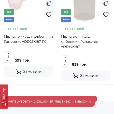
Top
Top
New
New
В наявності
В наявності
Мірна ложка для хлібопічки
Мірна склянка для
Panasonic ADD25K187-P0
хлібопічки Panasonic
ADD14K187
599 грн.
839 грн.
Замовити
Замовити
Фільтр
PanaSystem - Офіційний партнер Панасонік