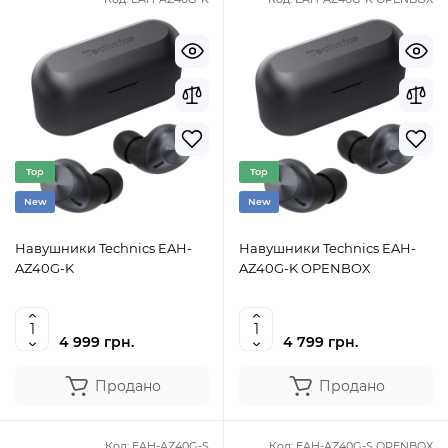
Top
Top
New
New
Навушники Technics EAH-
Навушники Technics EAH-
AZ40G-K
AZ40G-K OPENBOX
4 999 грн.
4 799 грн.
Продано
Продано
Код:
EAH-AZ40G-S
Код:
EAH-AZ40G-S OPENBOX