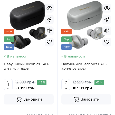
Sale
Sale
Top
Top
New
New
В наявності
В наявності
Навушники Technics EAH-
Навушники Technics EAH-
AZ80G-K Black
AZ80G-S Silver
12 599 грн.
12 599 грн.
-13 %
-13 %
10 999 грн.
10 999 грн.
Замовити
Замовити
Код:
EAH-AZ40G-K
Код:
EAH-AZ40G-K OPENBOX