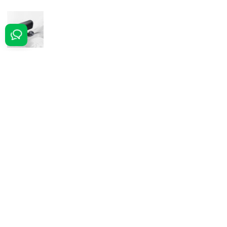
PanaSystem - Офіційний партнер Панасонік
Бажаєте бути в курсі всіх наших акцій та знижок?
Підпишіться на розсилку
Підписатися