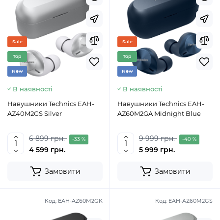
Sale
Sale
Top
Top
New
New
В наявності
В наявності
Навушники Technics EAH-
Навушники Technics EAH-
AZ40M2GS Silver
AZ60M2GA Midnight Blue
6 899 грн.
9 999 грн.
-33 %
-40 %
4 599 грн.
5 999 грн.
Замовити
Замовити
Код:
EAH-AZ60M2GK
Код:
EAH-AZ60M2GS