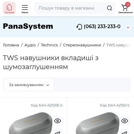
0
Головна
Меню
Замовлення
(063) 233-233-0
Головна
Аудіо
Technics
Стереонавушники
TWS навушни
TWS навушники вкладиші з
шумозаглушенням
За замовчуванням
Код:
EAH-AZ100E-S
Код:
EAH-AZ100-S