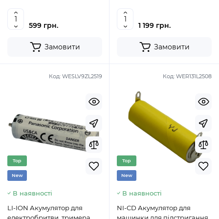
Panasonic WESLV95L2508
Panasonic WESLV95L2508
599 грн.
1 199 грн.
Замовити
Замовити
Код:
WESLV9ZL2519
Код:
WER131L2508
Top
Top
New
New
В наявності
В наявності
LI-ION Акумулятор для
NI-CD Акумулятор для
електробритви, тримера,
машинки для підстригання