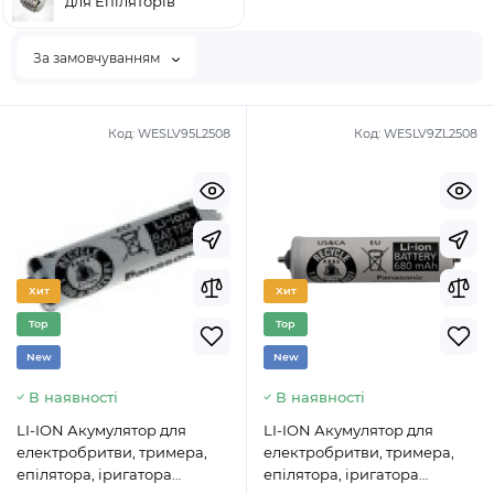
для Епіляторів
За замовчуванням
Код:
WESLV95L2508
Код:
WESLV9ZL2508
Хит
Хит
Top
Top
New
New
В наявності
В наявності
LI-ION Акумулятор для
LI-ION Акумулятор для
електробритви, тримера,
електробритви, тримера,
епілятора, іригатора
епілятора, іригатора