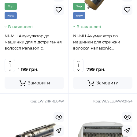
Top
Top
New
New
В наявності
В наявності
NI-MH Акумулятор до
NI-MH Акумулятор до
машинки для підстригання
машинки для стрижки
волосся Panasonic
волосся Panasonic
WER217L2508
WER213L2504
1 199 грн.
799 грн.
Замовити
Замовити
Код:
EW1211RRB84W
Код:
WESEL8AWK21-24