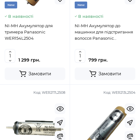
New
New
В наявності
В наявності
NI-MH Акумулятор для
NI-MH Акумулятор до
тримера Panasonic
машинки для підстригання
WER154L2504
волосся Panasonic
WER121L2504
1 299 грн.
799 грн.
Замовити
Замовити
Код:
WER217L2508
Код:
WER213L2504