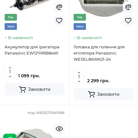
Top
Top
New
New
В наявності
В наявності
Акумулятор для іригатора
Головка для голення для
Panasonic EW1211RRB84W
епілятора Panasonic
WESEL8AWK21-24
1 099 грн.
2 299 грн.
Замовити
Замовити
Код:
WESED70W1068