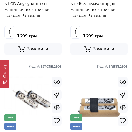
NI-CD Акумулятор до
Ni-Mh Аккумулятор до
машинки для стрижки
машинки для стрижки
волосся Panasonic
волосся Panasonic
WER160L2506
WER1410L2508
1 299 грн.
1 299 грн.
Замовити
Замовити
Фільтр
Код:
WES7038L2508
Код:
WER1511L2508
Top
Top
New
New