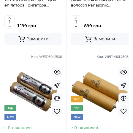
епілятора, іригатора
волосся Panasonic
Panasonic WESLV9ZL2519
WER131L2508
1 199 грн.
899 грн.
Замовити
Замовити
Код:
WER160L2506
Код:
WER1410L2508
Хит
Top
Top
New
New
В наявності
В наявності