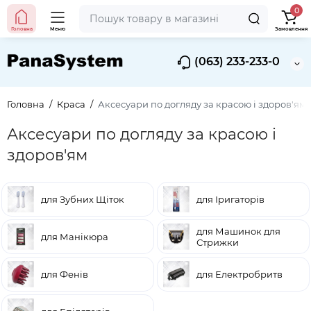
0
Головна
Меню
Замовлення
(063) 233-233-0
Головна
Краса
Аксесуари по догляду за красою і здоров'ям
Аксесуари по догляду за красою і
здоров'ям
для Зубних Щіток
для Іригаторів
для Машинок для
для Манікюра
Стрижки
для Фенів
для Електробритв