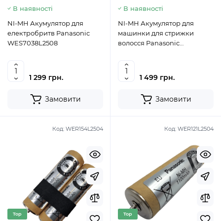
В наявності
В наявності
NI-MH Акумулятор для
NI-MH Акумулятор для
електробритв Panasonic
машинки для стрижки
WES7038L2508
волосся Panasonic
WER1511L2508
1 299 грн.
1 499 грн.
Замовити
Замовити
Код:
WER154L2504
Код:
WER121L2504
Top
Top