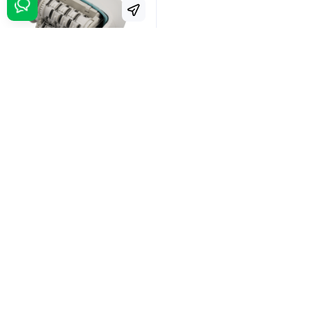
Top
New
В наявності
Головка для епіляції ніг/рук
для епілятора Panasonic
WESED70W1068
2 399 грн.
Замовити
Показати ще