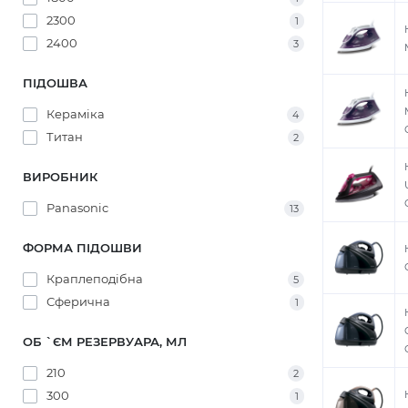
2300
1
2400
3
ПІДОШВА
Кераміка
4
Титан
2
ВИРОБНИК
Panasonic
13
ФОРМА ПІДОШВИ
Краплеподібна
5
Сферична
1
ОБ `ЄМ РЕЗЕРВУАРА, МЛ
210
2
300
1