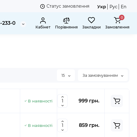
Статус замовлення
Укр
Рус
En
0
3-233-0
Кабінет
Порівняння
Закладки
Замовлення
15
За замовчуванням
999 грн.
В наявності
859 грн.
В наявності