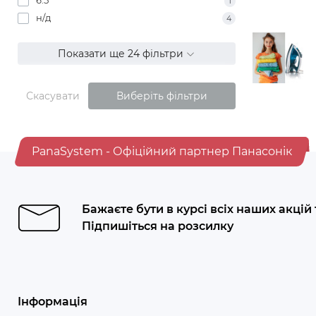
6.5
1
н/д
4
Показати ще 24 фільтри
Скасувати
Виберіть фільтри
PanaSystem - Офіційний партнер Панасонік
Бажаєте бути в курсі всіх наших акцій
Підпишіться на розсилку
Інформація