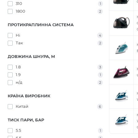
310
1
1800
2
ПРОТИКРАПЛИННА СИСТЕМА
Ні
4
Так
2
ДОВЖИНА ШНУРА, М
1.8
3
1.9
1
н/д
2
КРАЇНА ВИРОБНИК
Китай
6
ТИСК ПАРИ, БАР
5.5
1