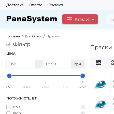
Доставка
Оплата
Контакти
Каталог
Головна
Для Оселі
Праски
Фільтр
Праски
ЦІНА
-
грн.
859
4 тис.
7 тис.
10 тис.
13 тис.
ПОТУЖНІСТЬ, ВТ
1550
1
1800
1