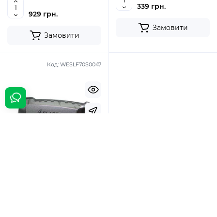
339 грн.
929 грн.
Замовити
Замовити
Код:
WESLF70S0047
Top
New
В наявності
Частина корпусу
(обрамлення сіточки) для
електробритви Panasonic