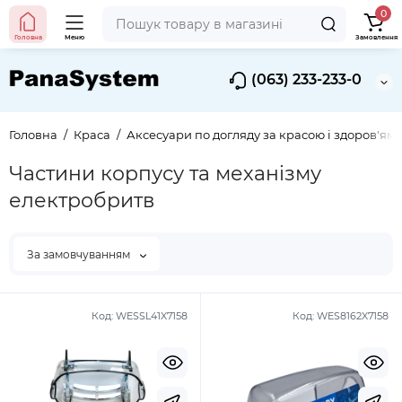
0
Головна
Меню
Замовлення
(063) 233-233-0
Головна
Краса
Аксесуари по догляду за красою і здоров'ям
Частини корпусу та механізму
електробритв
За замовчуванням
Код:
WESSL41X7158
Код:
WES8162X7158