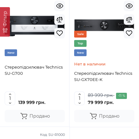
Фільтр
Sale
Top
New
New
Нет в наличии
Стереопідсилювач Technics
SU-G700
Стереопідсилювач Technics
SU-GX70EE-K
89 999 грн.
-11 %
139 999 грн.
79 999 грн.
Продано
Продано
Код:
SU-R1000