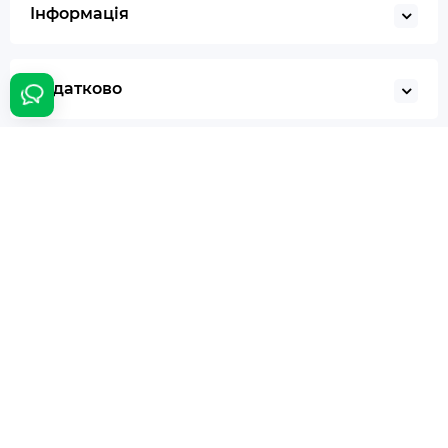
Інформація
Додатково
Особистий кабінет
Контакти
Співпраця:
bumer@panasystem.ua
Інтернет магазин:
(044) 233-233-0
Онлайн замовлення:
24/7
Наша адреса:
м. Київ вул. Івана Пулюя 5