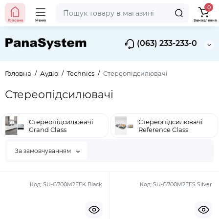
0
Головна
Меню
Замовлення
(063) 233-233-0
Головна
Аудіо
Technics
Стереопідсилювачі
Стереопідсилювачі
Стереопідсилювачі
Стереопідсилювачі
Grand Class
Reference Class
За замовчуванням
Код:
SU-G700M2EEK Black
Код:
SU-G700M2EES Silver