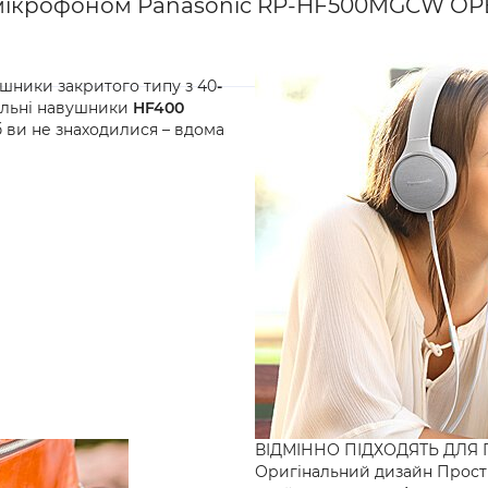
з мікрофоном Panasonic RP-HF500MGCW O
ушники закритого типу з 40
-
ильні навушники
HF400
б ви не знаходилися – вдома
ВІДМІННО ПІДХОДЯТЬ ДЛ
Оригінальний дизайн Прост