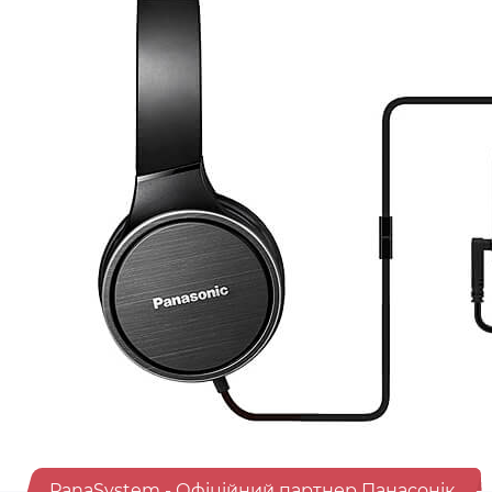
PanaSystem - Офіційний партнер Панасонік