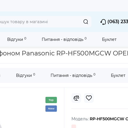
(063) 23
0
0
Відгуки
Питання - відповідь
Буклет
орозмірні складні навушники
Накладні стерео навушники з
рофоном Panasonic RP-HF500MGCW OP
0
0
и
Відгуки
Питання - відповідь
Буклет
Top
New
Модель:
RP-HF500MGCW 