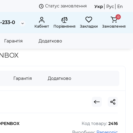
Статус замовлення
Укр
Рус
En
0
3-233-0
Кабінет
Порівняння
Закладки
Замовлення
Гарантія
Додатково
 мікрофоном Panasonic RP-HF500MGCW OPENBOX
ENBOX
Гарантія
Додатково
OPENBOX
Код товару:
2416
Виробник:
Panasonic