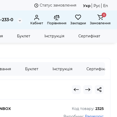
Статус замовлення
Укр
Рус
En
0
3-233-0
Кабінет
Порівняння
Закладки
Замовлення
ня
Буклет
Інструкція
Сертифікат
Г
вання
Буклет
Інструкція
Сертифікат
ENBOX
Код товару:
2325
Виробник:
Panasonic