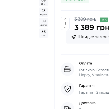
В наявності
0
9
Днів
2
3
Годин
3 399 грн.
-0 %
5
9
3 389 грн
хвилин
3
5
сек
Швидке замов
Оплата
Готівкою, Безго
Liqpay, Visa/Mas
Гарантія
Гарантія 12 міс
Доставка