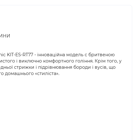
ТИНИ
ic KIT-ES-RT77 - інноваційна модель c бритвеною
истого і виключно комфортного гоління. Крім того, у
дньої стрижки і підрівнювання бороди і вусів, що
о домашнього «стиліста».