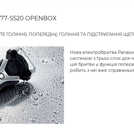
T77-S520 OPENBOX
ТЕ ГОЛІННЯ, ПОПЕРЕДНЄ ГОЛІННЯ ТА ПІДСТРИГАННЯ ЩЕ
Нова електробритва Panason
системою з трьох сіток для ч
цій бритви є функція попере
робить з неї вже справжньог