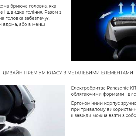
хома бриюча головка, яка
 і швидке гоління. Разом з
а головка забезпечує
ви вдома, або в менш
ДИЗАЙН ПРЕМІУМ КЛАСУ З МЕТАЛЕВИМИ ЕЛЕМЕНТАМИ
Електробритва Panasonic KIT
облягаючими формами і вис
Ергономічний корпус зручно
при тривалому використанні.
її завжди можна взяти з соб