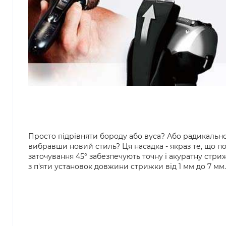
Просто підрівняти бороду або вуса? Або радикально
вибравши новий стиль? Ця насадка - якраз те, що по
заточування 45° забезпечують точну і акуратну стр
з п'яти установок довжини стрижки від 1 мм до 7 мм.