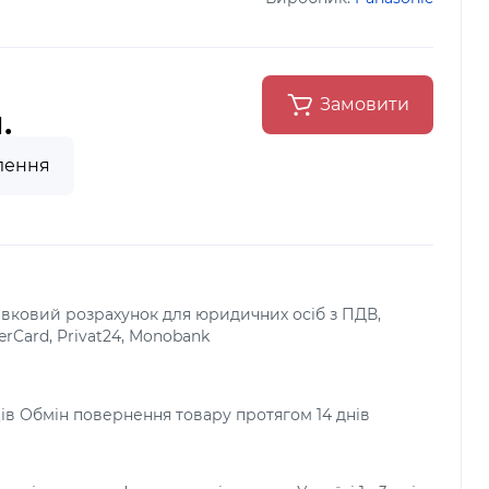
Замовити
.
лення
тівковий розрахунок для юридичних осіб з ПДВ,
terCard, Privat24, Monobank
яців Обмін повернення товару протягом 14 днів