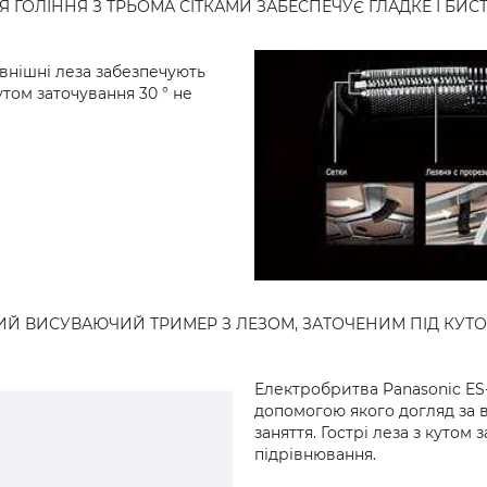
 ГОЛІННЯ З ТРЬОМА СІТКАМИ ЗАБЕСПЕЧУЄ ГЛАДКЕ І БИС
овнішні леза забезпечують
утом заточування 30 ° не
Й ВИСУВАЮЧИЙ ТРИМЕР З ЛЕЗОМ, ЗАТОЧЕНИМ ПІД КУТО
Електробритва Panasonic ES
допомогою якого догляд за 
заняття. Гострі леза з кутом
підрівнювання.