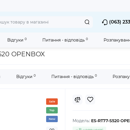
(063) 23
0
0
Відгуки
Питання - відповідь
Розпакуван
ic ES-RT77-S520 OPENBOX
S520 OPENBOX
0
0
и
Відгуки
Питання - відповідь
Розпаку
Sale
Top
New
Модель:
ES-RT77-S520 OP