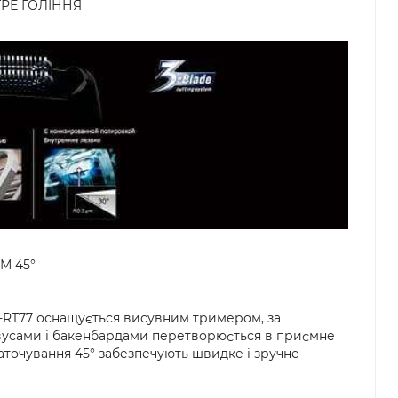
ТРЕ ГОЛІННЯ
М 45°
-RT77 оснащується висувним тримером, за
вусами і бакенбардами перетворюється в приємне
 заточування 45° забезпечують швидке і зручне