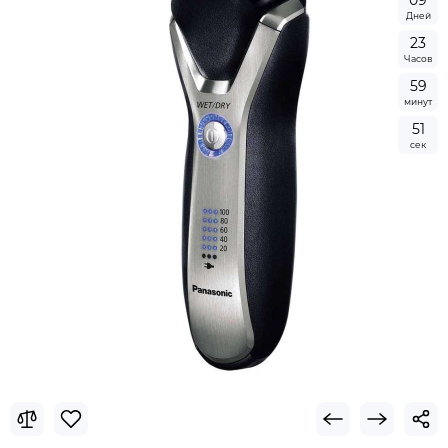
0
9
Дней
2
3
Часов
5
9
минут
5
0
сек