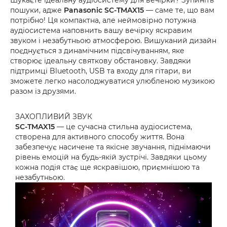
Шукаєте ідеальну аудіосистему для вечірки? Зупиніть
пошуки, адже
Panasonic SC-TMAX15
— саме те, що вам
потрібно! Ця компактна, але неймовірно потужна
аудіосистема наповнить вашу вечірку яскравим
звуком і незабутньою атмосферою. Вишуканий дизайн
поєднується з динамічним підсвічуванням, яке
створює ідеальну святкову обстановку. Завдяки
підтримці Bluetooth, USB та входу для гітари, ви
зможете легко насолоджуватися улюбленою музикою
разом із друзями.
ЗАХОПЛИВИЙ ЗВУК
SC-TMAX1
5
— це сучасна стильна аудіосистема,
створена для активного способу життя. Вона
забезпечує насичене та якісне звучання, піднімаючи
рівень емоцій на будь-якій зустрічі. Завдяки цьому
кожна подія стає ще яскравішою, приємнішою та
незабутньою.