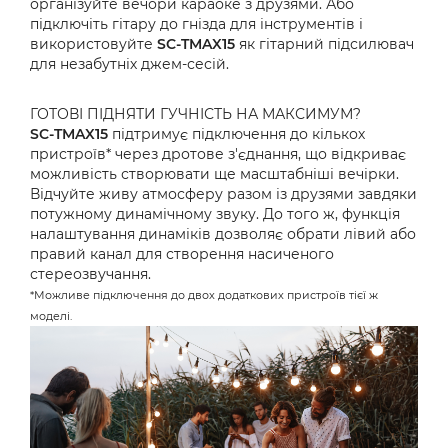
організуйте вечори караоке з друзями. Або
підключіть гітару до гнізда для інструментів і
використовуйте
SC-TMAX15
як гітарний підсилювач
для незабутніх джем-сесій.
ГОТОВІ ПІДНЯТИ ГУЧНІСТЬ НА МАКСИМУМ?
SC-TMAX15
підтримує підключення до кількох
пристроїв* через дротове з'єднання, що відкриває
можливість створювати ще масштабніші вечірки.
Відчуйте живу атмосферу разом із друзями завдяки
потужному динамічному звуку. До того ж, функція
налаштування динаміків дозволяє обрати лівий або
правий канал для створення насиченого
стереозвучання.
*Можливе підключення до двох додаткових пристроїв тієї ж
моделі.