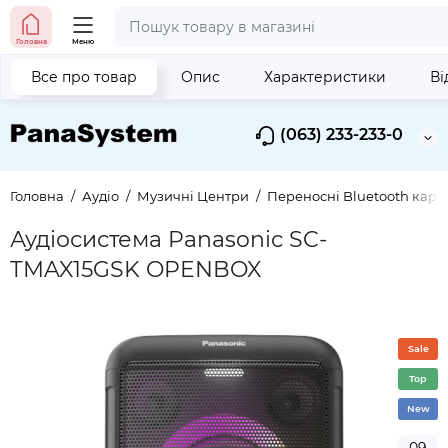
Головна
Меню
Все про товар
Опис
Характеристики
Ві
(063) 233-233-0
Головна
Аудіо
Музичні Центри
Переносні Bluetooth кара
Аудіосистема Panasonic SC-
TMAX15GSK OPENBOX
Sale
Top
New