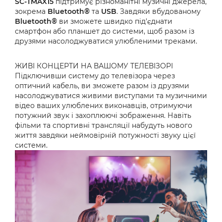
SC-TMAX15
підтримує різноманітні музичні джерела,
зокрема
Bluetooth®
та
USB
. Завдяки вбудованому
Bluetooth®
ви зможете швидко під'єднати
смартфон або планшет до системи, щоб разом із
друзями насолоджуватися улюбленими треками.
ЖИВІ КОНЦЕРТИ НА ВАШОМУ ТЕЛЕВІЗОРІ
Підключивши систему до телевізора через
оптичний кабель, ви зможете разом із друзями
насолоджуватися живими виступами та музичними
відео ваших улюблених виконавців, отримуючи
потужний звук і захоплюючі зображення. Навіть
фільми та спортивні трансляції набудуть нового
життя завдяки неймовірній потужності звуку цієї
системи.