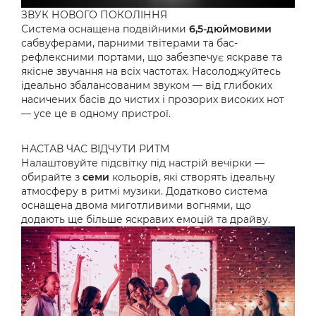
ЗВУК НОВОГО ПОКОЛІННЯ
Система оснащена подвійними
6,5-дюймовими
сабвуферами, парними твітерами та бас-
рефлексними портами, що забезпечує яскраве та
якісне звучання на всіх частотах. Насолоджуйтесь
ідеально збалансованим звуком — від глибоких
насичених басів до чистих і прозорих високих нот
— усе це в одному пристрої.
НАСТАВ ЧАС ВІДЧУТИ РИТМ
Налаштовуйте підсвітку під настрій вечірки —
обирайте з
семи
кольорів, які створять ідеальну
атмосферу в ритмі музики. Додатково система
оснащена двома миготливими вогнями, що
додають ще більше яскравих емоцій та драйву.