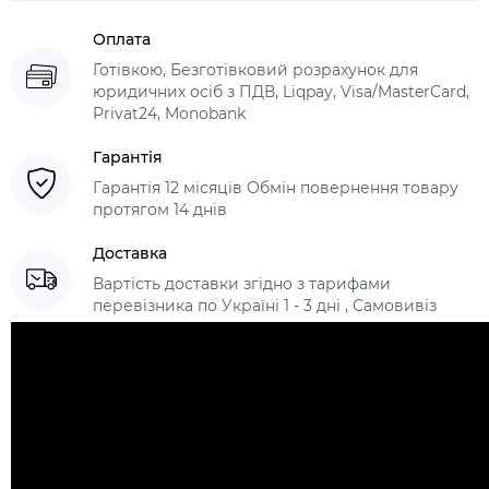
Оплата
Готівкою, Безготівковий розрахунок для
юридичних осіб з ПДВ, Liqpay, Visa/MasterCard,
Privat24, Monobank
Гарантія
Гарантія 12 місяців Обмін повернення товару
протягом 14 днів
Доставка
Вартість доставки згідно з тарифами
перевізника по Україні 1 - 3 дні , Самовивіз