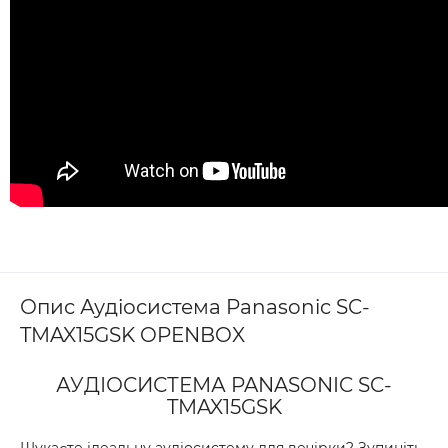
Опис Аудіосистема Panasonic SC-
TMAX15GSK OPENBOX
АУДІОСИСТЕМА PANASONIC
SC-
TMAX15GSK