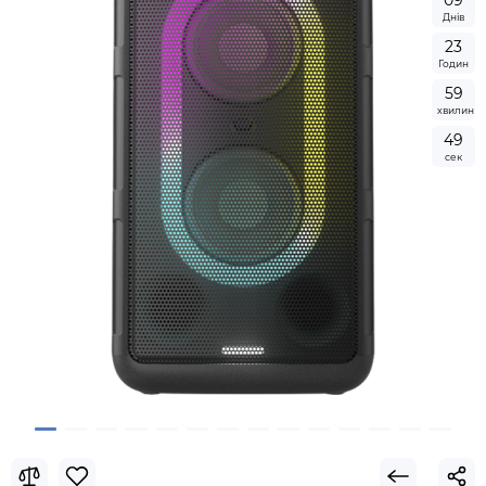
0
9
Днів
2
3
Годин
5
9
хвилин
4
8
сек