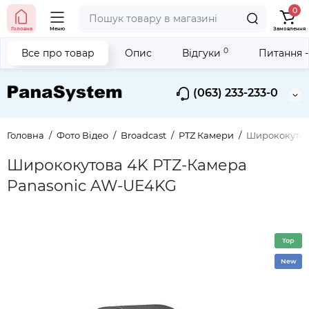
0
Головна
Меню
Замовлення
0
Все про товар
Опис
Відгуки
Питання -
(063) 233-233-0
Головна
Фото Вiдео
Broadcast
PTZ Камери
Ширококутов
Ширококутова 4K PTZ-Камера
Panasonic AW-UE4KG
Top
New