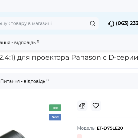
(063) 23
0
ання - відповідь
орів
Об'єктиви для 3 х Chip DLP
Объектив Panasonic ET-D75LE20
2.4:1) для проектора Panasonic D-серии,
0
Питання - відповідь
Top
New
Модель:
ET-D75LE20