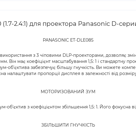
1.7-2.4:1) для проектора Panasonic D-серии
PANASONIC ET-DLE085
 використання з 3 чіповими DLP-проекторами, дозволяє змі
9 мм. Він має коефіцієнт масштабування 1,5: 1 і стандартну пр
ум-об'єктива забезпечує більшу гнучкість. Ви можете компе
на налаштувати пропорції дисплея в залежності від розміру 
МОТОРИЗОВАНИЙ ЗУМ
-об'єктив з коефіцієнтом збільшення 1,5: 1. Його фокусна від
ЗБІЛЬШИТИ ГНУЧКІСТЬ