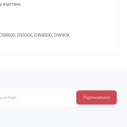
у відстань
, DS8500, DS100X, DW8300, DW90X
Підписатися