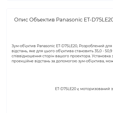
Опис Объектив Panasonic ET-D75LE20 (
Зум-об'єктив Panasonic ET-D75LE20, Розроблений для
відстань, яке для цього об'єктива становить 35,0 - 50,
співвідношення сторін вашого проектора. Установка з
проекційне відстань за допомогою зум-об'єктива, мож
ET-D75LE20 є моторизований зум