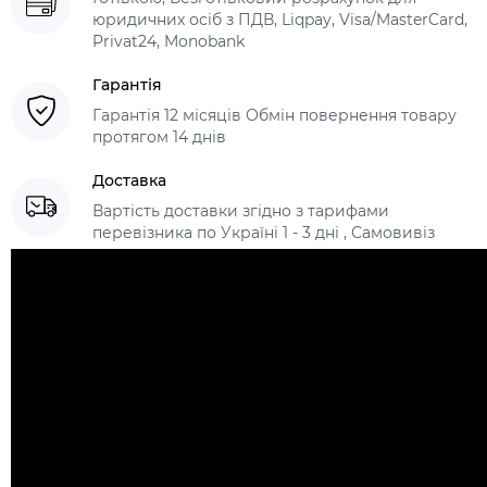
юридичних осіб з ПДВ, Liqpay, Visa/MasterCard,
Privat24, Monobank
Гарантія
Гарантія 12 місяців Обмін повернення товару
протягом 14 днів
Доставка
Вартість доставки згідно з тарифами
перевізника по Україні 1 - 3 дні , Самовивіз