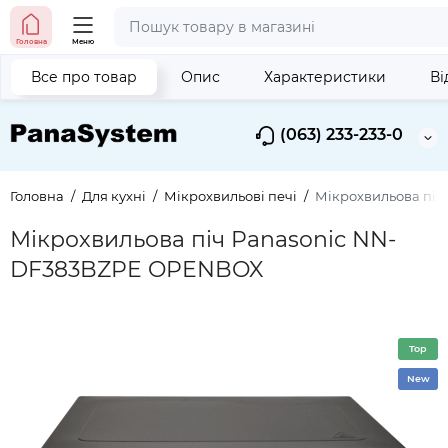
Головна
Меню
Все про товар
Опис
Характеристики
Ві
(063) 233-233-0
Головна
Для кухні
Мікрохвильові печі
Мікрохвильова пі
Мікрохвильова піч Panasonic NN-
DF383BZPE OPENBOX
Top
New