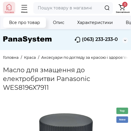
0
Головна
Меню
Замовлення
Все про товар
Опис
Характеристики
Ві
(063) 233-233-0
Головна
Краса
Аксесуари по догляду за красою і здоров'ям
Масло для змащення до
електробритви Panasonic
WES8196X7911
Top
New