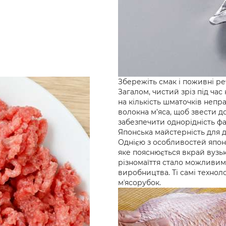
Збережіть смак і поживні р
Загалом, чистий зріз під час
на кількість шматочків непр
волокна м’яса, щоб звести д
забезпечити однорідність ф
Японська майстерність для д
Однією з особливостей японс
яке пояснюється вкрай вузь
різномаїття стало можливим
виробництва. Ті самі технол
мʼясорубок.