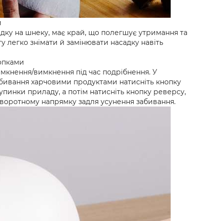
и
дку на шнеку, має край, що полегшує утримання та
гу легко знімати й замінювати насадку навіть
опками
імкнення/вимкнення під час подрібнення. У
бивання харчовими продуктами натисніть кнопку
пинки приладу, а потім натисніть кнопку реверсу,
зворотному напрямку задля усунення забивання.