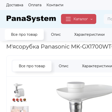
Доставка
Оплата
Контакти
Каталог
Все про товар
Опис
Характеристики
Головна
Для кухні
М'ясорубки
М'ясорубка Panasonic 
М'ясорубка Panasonic MK-GX1700W
Все про товар
Опис
Характеристик