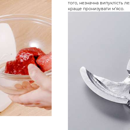
того, незначна випуклість л
краще пронизувати м’ясо.