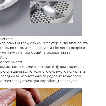
ечовини
 нарізання м’яса є одним із факторів, які впливають
авильної форми. Наш ріжучий ніж легко розрізає
о мінімуму непропорційне розрізання та
аршу.
овговічності
ьких ножів є велике розмаїття форм і розмірів,
кою спеціалізацією кожного окремого ножа. Таке
 завдяки використанню передових технологій
огі застосовуються для виробництва лез для