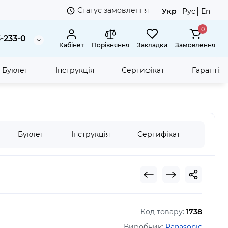
Статус замовлення
Укр
Рус
En
0
3-233-0
Кабінет
Порівняння
Закладки
Замовлення
Буклет
Інструкція
Сертифікат
Гарантія
Буклет
Інструкція
Сертифікат
Гаран
Код товару:
1738
Виробник:
Panasonic