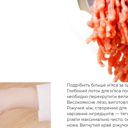
Подрібніть більше м’яса за 
Глибокий лоток для м’яса п
необхідно перекрутити велик
Високоякісне лезо, виготов
Ріжучий ніж, створений для 
нарізання інгредієнтів — тяг
різати максимально чисто, 
ножа. Вигнутий край ріжучо