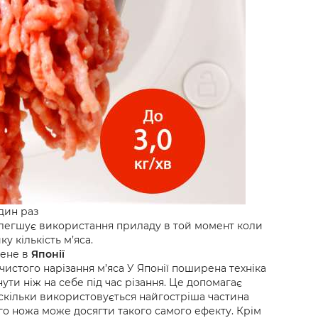
один раз
олегшує використання приладу в той момент коли
у кількість м’яса.
лене в
Японії
чистого нарізання м’яса У Японії поширена техніка
нути ніж на себе під час різання. Це допомагає
оскільки використовується найгостріша частина
го ножа може досягти такого самого ефекту. Крім