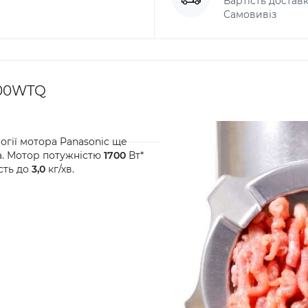
Вартість доставк
Самовивіз
700WTQ
огії мотора Panasonic ще
а. Мотор потужністю
1700
Вт*
сть до
3,0
кг/хв.