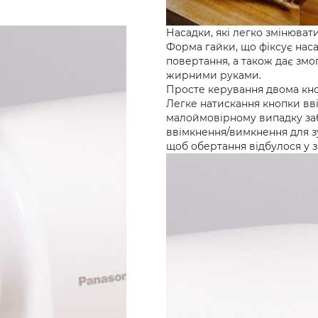
Насадки, які легко змінюват
Форма гайки, що фіксує наса
повертання, а також дає змо
жирними руками.
Просте керування двома кн
Легке натискання кнопки вв
малоймовірному випадку за
ввімкнення/вимкнення для зу
щоб обертання відбулося у 