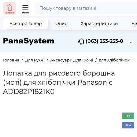
Головна
Меню
Все про товар
Опис
Характеристики
Ві
(063) 233-233-0
Головна
Для кухні
Аксесуари Для Кухні
для Хлібопічок
Лопатка для рисового борошна
(моті) для хлібопічки Panasonic
ADD82P1821K0
Top
New