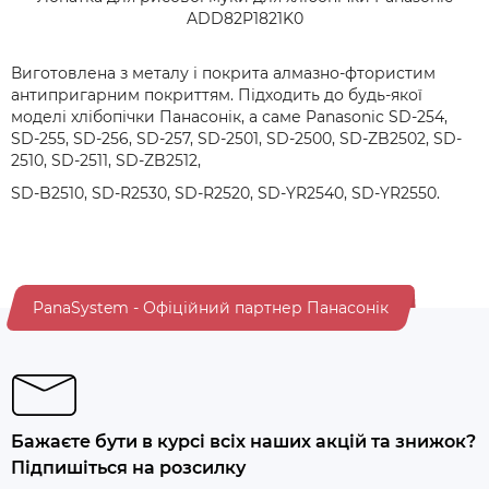
ADD82P1821K0
Виготовлена з металу і покрита алмазно-фтористим
антипригарним покриттям. Підходить до будь-якої
моделі хлібопічки Панасонік, а саме Panasonic SD-254,
SD-255, SD-256, SD-257, SD-2501, SD-2500, SD-ZB2502, SD-
2510, SD-2511, SD-ZB2512,
SD-B2510, SD-R2530, SD-R2520, SD-YR2540, SD-YR2550.
PanaSystem - Офіційний партнер Панасонік
Бажаєте бути в курсі всіх наших акцій та знижок?
Підпишіться на розсилку