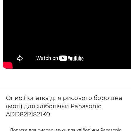
Опис Лопатка для рисового борошна
(моті) для хлібопічки Panasonic
ADD82P1821K0
Лопатка для рисової муки для хлібопічки Panasonic