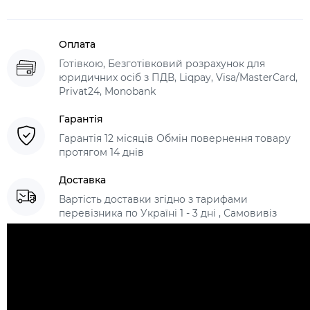
Оплата
Готівкою, Безготівковий розрахунок для
юридичних осіб з ПДВ, Liqpay, Visa/MasterCard,
Privat24, Monobank
Гарантія
Гарантія 12 місяців Обмін повернення товару
протягом 14 днів
Доставка
Вартість доставки згідно з тарифами
перевізника по Україні 1 - 3 дні , Самовивіз