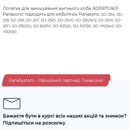
Лопатка для замішування житнього хліба ADD97G1601
Panasonic підходить для хлібопічок Panasonic
SD-254, SD-
255, SD-256, SD-257, SD-2501, SD-2500, SD-ZB2502, SD-2510, SD-
2511, SD-ZB2512, SD-B2510, SD-R2520, SD-R2530, SD-YR2540, SD-
YR2550.
PanaSystem - Офіційний партнер Панасонік
Бажаєте бути в курсі всіх наших акцій та знижок?
Підпишіться на розсилку