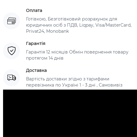
Оплата
Готівкою, Безготівковий розрахунок для
юридичних осіб з ПДВ, Liqpay, Visa/MasterCard,
Privat24, Monobank
Гарантія
Гарантія 12 місяців Обмін повернення товару
протягом 14 днів
Доставка
Вартість доставки згідно з тарифами
перевізника по Україні 1 - 3 дні , Самовивіз