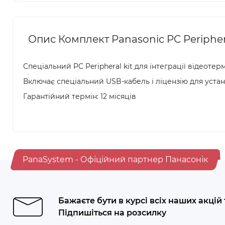
Опис Комплект Panasonic PC Peripheral
Спеціальний PC Peripheral kit для інтеграції відеотерм
Включає спеціальний USB-кабель і ліцензію для уста
Гарантійний термін: 12 місяців
PanaSystem - Офіційний партнер Панасонік
Бажаєте бути в курсі всіх наших акцій
Підпишіться на розсилку