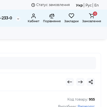
Статус замовлення
Укр
Рус
En
0
3-233-0
Кабінет
Порівняння
Закладки
Замовлення
Код товару:
955
Виробник:
Panasonic