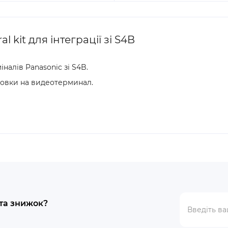
 kit для інтеграції зі S4B
іналів Panasonic зі S4B.
новки на видеотерминал.
 та знижок?