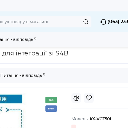
(063) 23
0
ання - відповідь
 Peripheral kit для інтеграції зі S4B
для інтеграції зі S4B
0
Питання - відповідь
Top
New
Модель:
KX-VCZ501