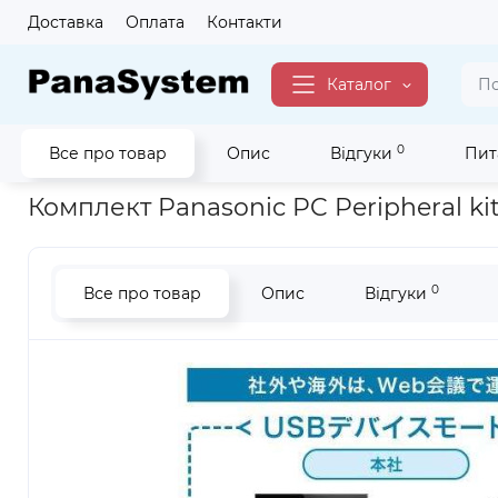
Доставка
Оплата
Контакти
Каталог
0
Все про товар
Опис
Відгуки
Пит
Головна
Для бізнесу
IP-телефонія
Комплект Panasonic PC
Комплект Panasonic PC Peripheral kit 
0
Все про товар
Опис
Відгуки