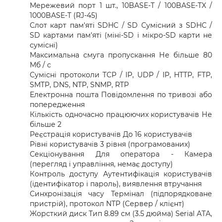
Мережевий порт 1 шт., 10BASE-T / 100BASE-TX /
1000BASE-T (RJ-45)
Слот карт пам'яті SDHC / SD Сумісний з SDHC /
SD картами пам'яті (міні-SD і мікро-SD карти не
сумісні)
Максимальна смуга пропускання Не більше 80
Мб / c
Сумісні протоколи TCP / IP, UDP / IP, HTTP, FTP,
SMTP, DNS, NTP, SNMP, RTP
Електронна пошта Повідомлення по тривозі або
попередження
Кількість одночасно працюючих користувачів Не
більше 2
Реєстрація користувачів До 16 користувачів
Рівні користувачів 3 рівня (програмованих)
Секціонування Для оператора - Камера
(перегляд і управління, немає доступу)
Контроль доступу Аутентифікація користувачів
(ідентифікатор і пароль), виявлення втручання
Синхронізація часу Термінал (підпорядковане
пристрій), протокол NTP (Сервер / клієнт)
Жорсткий диск Тип 8.89 см (3.5 дюйма) Serial ATA,