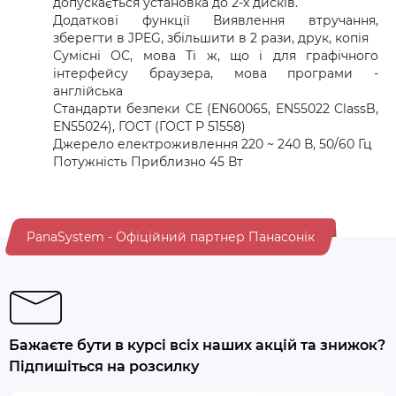
допускається установка до 2-x дисків.
Додаткові функції Виявлення втручання,
зберегти в JPEG, збільшити в 2 рази, друк, копія
Сумісні ОС, мова Ті ж, що і для графічного
інтерфейсу браузера, мова програми -
англійська
Стандарти безпеки CE (EN60065, EN55022 ClassB,
EN55024), ГОСТ (ГОСТ Р 51558)
Джерело електроживлення 220 ~ 240 В, 50/60 Гц
Потужність Приблизно 45 Вт
PanaSystem - Офіційний партнер Панасонік
Бажаєте бути в курсі всіх наших акцій та знижок?
Підпишіться на розсилку