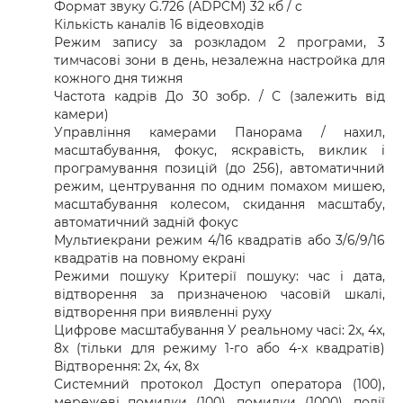
Формат звуку G.726 (ADPCM) 32 кб / c
Кількість каналів 16 відеовходів
Режим запису за розкладом 2 програми, 3
тимчасові зони в день, незалежна настройка для
кожного дня тижня
Частота кадрів До 30 зобр. / С (залежить від
камери)
Управління камерами Панорама / нахил,
масштабування, фокус, яскравість, виклик і
програмування позицій (до 256), автоматичний
режим, центрування по одним помахом мишею,
масштабування колесом, скидання масштабу,
автоматичний задній фокус
Мультиекрани режим 4/16 квадратів або 3/6/9/16
квадратів на повному екрані
Режими пошуку Критерії пошуку: час і дата,
відтворення за призначеною часовій шкалі,
відтворення при виявленні руху
Цифрове масштабування У реальному часі: 2x, 4x,
8x (тільки для режиму 1-го або 4-х квадратів)
Відтворення: 2x, 4x, 8x
Системний протокол Доступ оператора (100),
мережеві помилки (100), помилки (1000), події