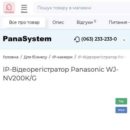
Головна
Меню
0
Все про товар
Опис
Відгуки
Питання -
(063) 233-233-0
Головна
Для бізнесу
IP-камери
IP-Відеорегістратор Pana
IP-Відеорегістратор Panasonic WJ-
NV200K/G
Top
New