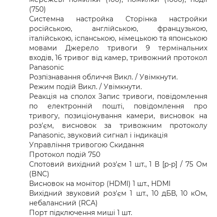
(750)
Системна настройка Сторінка настройки
російською, англійською, французькою,
італійською, іспанською, німецькою та японською
мовами Джерело тривоги 9 термінальних
входів, 16 тривог від камер, тривожний протокол
Panasonic
Розпізнавання обличчя Викл. / Увімкнути.
Режим подій Викл. / Увімкнути.
Реакція на сполох Запис тривоги, повідомлення
по електронній пошті, повідомлення про
тривогу, позиціонування камери, висновок на
роз'єм, висновок за тривожним протоколу
Panasonic, звуковий сигнал і індикація
Управління тривогою Скидання
Протокол подій 750
Спотовий вихідний роз'єм 1 шт., 1 В [p-p] / 75 Ом
(BNC)
Висновок на монітор (HDMI) 1 шт., HDMI
Вихідний звуковий роз'єм 1 шт., 10 дБВ, 10 кОм,
небалансний (RCA)
Порт підключення миші 1 шт.