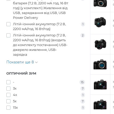
батарея (7,2 В, 2200 мА год, 16 Вт
год) (у комплекті) Живлення від
USB, заряджання від USB, USB
Power Delivery
Літій-іонний акумулятор (7.2 В,
1
2200 мА/год, 16 Вт/год)
Літій-іонний акумулятор (7.2 В,
2
2200 мА/год, 16 Вт/год) (входить
до комплекту постачання) USB-
джерело живлення, USB-
зарядка
Показати ще 8
ОПТИЧНИЙ ЗУМ
-
15
3x
7
4x
1
5x
7
15x
1