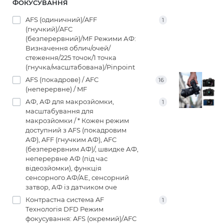
ФОКУСУВАННЯ
AFS (одиничний)/AFF
1
(гнучкий)/AFC
(безперервний)/MF Режими АФ:
Визначення облич/очей/
стеження/225 точок/1 точка
(гнучка/масштабована)/Pinpoint
AFS (покадрове) / AFC
16
(неперервне) / MF
АФ, АФ для макрозйомки,
1
масштабування для
макрозйомки / * Кожен режим
доступний з AFS (покадровим
АФ), AFF (гнучким АФ), AFC
(безперервним АФ)/, швидке АФ,
неперервне АФ (під час
відеозйомки), функція
сенсорного АФ/АЕ, сенсорний
затвор, АФ із датчиком оче
Контрастна система AF
1
Технологія DFD Режим
фокусування: AFS (окремий)/AFC