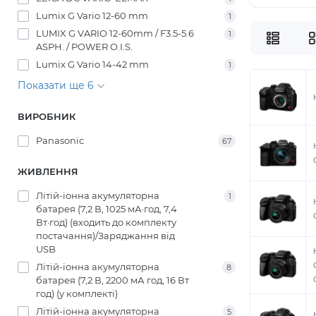
Lumix G Vario 12-60 mm
1
LUMIX G VARIO 12-60mm / F3.5-5.6
1
ASPH. / POWER O.I.S.
Lumix G Vario 14-42 mm
1
Показати ще 6
ВИРОБНИК
Panasonic
67
ЖИВЛЕННЯ
Літій-іонна акумуляторна
1
батарея (7,2 В, 1025 мА·год, 7,4
Вт·год) (входить до комплекту
постачання)/Заряджання від
USB
Літій-іонна акумуляторна
8
батарея (7,2 В, 2200 мА год, 16 Вт
год) (у комплекті)
Літій-іонна акумуляторна
5