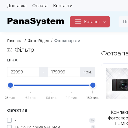
Доставка
Оплата
Контакти
Каталог
Головна
Фото Вiдео
Фотоапарати
Фільтр
Фотоапа
ЦІНА
-
грн.
23 тис.
62 тис.
101 тис.
141 тис.
180 тис.
ОБ'ЄКТИВ
Компакт
фотоапар
-
14
LUMI
LEICA DC VARIO-ELMAR
1