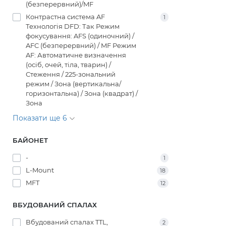
(безперервний)/MF
Контрастна система AF
1
Технологія DFD: Так Режим
фокусування: AFS (одиночний) /
AFC (безперервний) / MF Режим
AF: Автоматичне визначення
(осіб, очей, тіла, тварин) /
Стеження / 225-зональний
режим / Зона (вертикальна/
горизонтальна) / Зона (квадрат) /
Зона
Показати ще 6
БАЙОНЕТ
-
1
L-Mount
18
MFT
12
ВБУДОВАНИЙ СПАЛАХ
Вбудований спалах TTL,
2