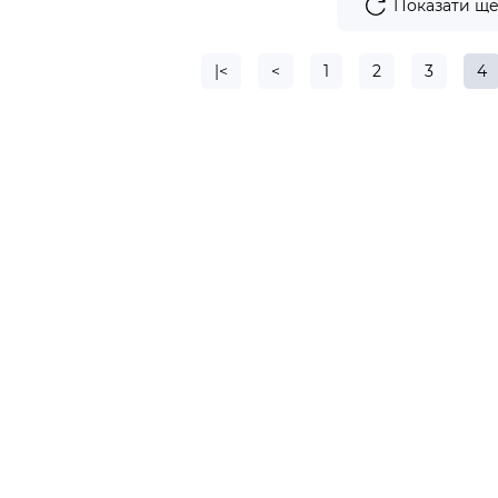
Показати щ
|<
<
1
2
3
4