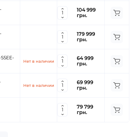
-
104 999
грн.
-
179 999
грн.
-S5EE-
64 999
Нет в наличии
грн.
-
69 999
Нет в наличии
грн.
79 799
грн.