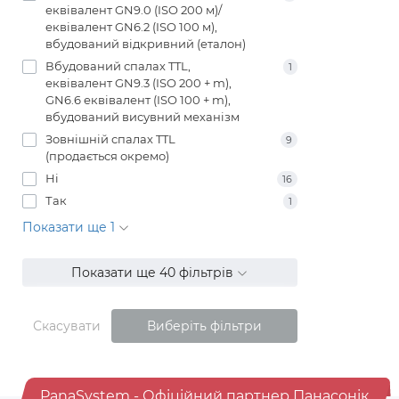
еквівалент GN9.0 (ISO 200 м)/
еквівалент GN6.2 (ISO 100 м),
вбудований відкривний (еталон)
Вбудований спалах TTL,
1
еквівалент GN9.3 (ISO 200 + m),
GN6.6 еквівалент (ISO 100 + m),
вбудований висувний механізм
Зовнішній спалах TTL
9
(продається окремо)
Ні
16
Так
1
Показати ще 1
Показати ще 40 фільтрів
Скасувати
Виберіть фільтри
PanaSystem - Офіційний партнер Панасонік