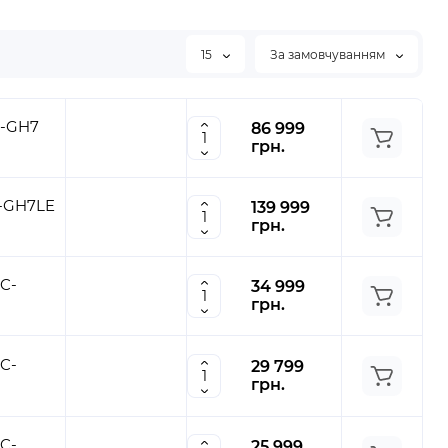
15
За замовчуванням
C-GH7
86 999
грн.
C-GH7LE
139 999
грн.
C-
34 999
грн.
C-
29 799
грн.
C-
25 999