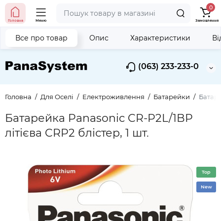
0
Головна
Меню
Замовлення
Все про товар
Опис
Характеристики
Ві
(063) 233-233-0
Головна
Для Оселі
Електроживлення
Батарейки
Батаре
Батарейка Panasonic CR-P2L/1BP
літієва CRP2 блістер, 1 шт.
Top
New