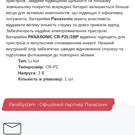
пристроїв. Завдяки підвищеній щільності та тоншому
зовнішньому покриттю всередині батареї залишається більше
місця для активних компонентів, що підвищує її ефективну
потужність. Батарейки
Panasonic
мають властивість
віддавати велику кількість струму та довго тримати заряд.
Забезпечують надійне електроживлення пристрою.
Батарейки
PANASONIC CR-P2L/1BP
відмінно підходять для
пристроїв із імпульсним споживанням енергії. Низький
внутрішній опір забезпечує швидке відновлення спалаху та
підготовки фотокамери до повторної зйомки.
Тип:
Li-Ion
Типорозмір:
CR-P2
Напруга:
3 В
Кількість в упаковці:
1 шт
PanaSystem - Офіційний партнер Панасонік