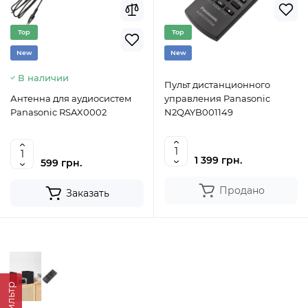
Top
Top
New
New
В наличии
Пульт дистанционного
Антенна для аудиосистем
управления Panasonic
Panasonic RSAX0002
N2QAYB001149
1 399 грн.
599 грн.
Продано
Заказать
Фильтр