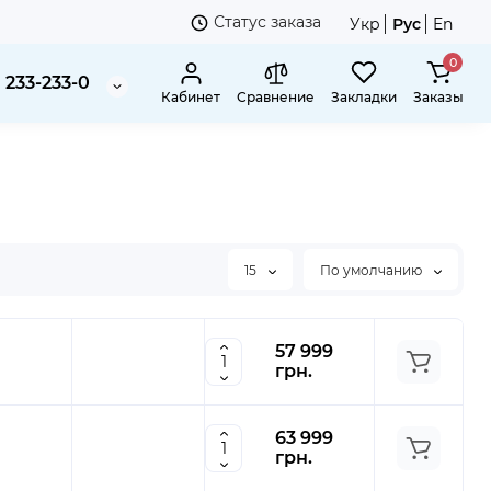
Статус заказа
Укр
Рус
En
0
 233-233-0
Кабинет
Сравнение
Закладки
Заказы
15
По умолчанию
57 999
грн.
63 999
грн.