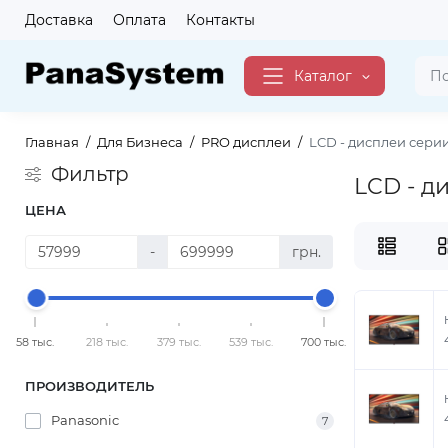
Доставка
Оплата
Контакты
Каталог
Главная
Для Бизнеса
PRO дисплеи
LCD - дисплеи серии
Фильтр
LCD - д
ЦЕНА
-
грн.
58 тыс.
218 тыс.
379 тыс.
539 тыс.
700 тыс.
ПРОИЗВОДИТЕЛЬ
Panasonic
7