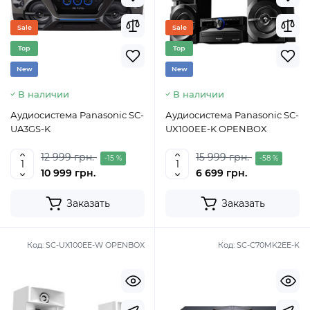
Sale
Sale
Top
Top
New
New
В наличии
В наличии
Аудиосистема Panasonic SC-
Аудиосистема Panasonic SC-
UA3GS-K
UX100EE-K OPENBOX
12 999 грн.
15 999 грн.
-15 %
-58 %
10 999 грн.
6 699 грн.
Заказать
Заказать
Код:
SC-UX100EE-W OPENBOX
Код:
SC-C70MK2EE-K