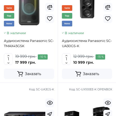
Sale
Sale
Top
Top
New
New
В наличии
В наличии
Аудиосистема Panasonic SC-
Аудиосистема Panasonic SC-
TMAX45GSK
UA30GS-K
19 999 грн.
12 999 грн.
-10 %
-15 %
17 999 грн.
10 999 грн.
Заказать
Заказать
Код:
SC-UA3GS-K
Код:
SC-UX100EE-K OPENBOX