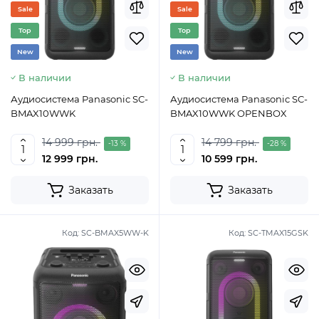
Sale
Sale
Top
Top
New
New
В наличии
В наличии
Аудиосистема Panasonic SC-
Аудиосистема Panasonic SC-
BMAX10WWK
BMAX10WWK OPENBOX
14 999 грн.
14 799 грн.
-13 %
-28 %
12 999 грн.
10 599 грн.
Заказать
Заказать
Код:
SC-BMAX5WW-K
Код:
SC-TMAX15GSK