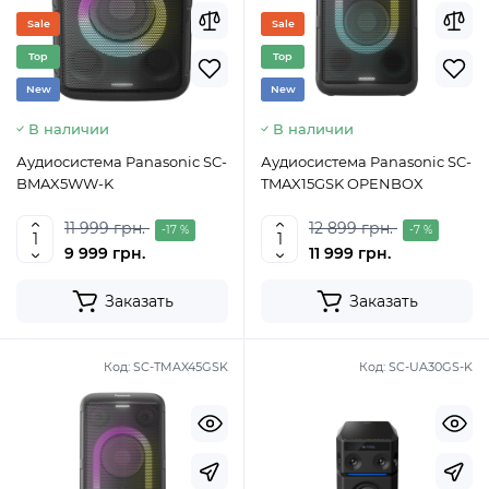
Sale
Sale
Top
Top
New
New
В наличии
В наличии
Аудиосистема Panasonic SC-
Аудиосистема Panasonic SC-
BMAX5WW-K
TMAX15GSK OPENBOX
11 999 грн.
12 899 грн.
-17 %
-7 %
9 999 грн.
11 999 грн.
Заказать
Заказать
Код:
SC-TMAX45GSK
Код:
SC-UA30GS-K