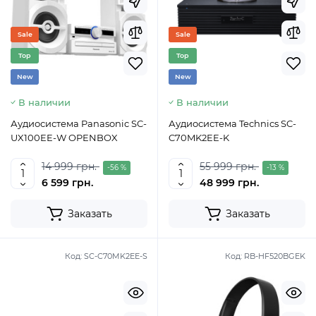
Sale
Sale
Top
Top
New
New
В наличии
В наличии
Аудиосистема Panasonic SC-
Аудиосистема Technics SC-
UX100EE-W OPENBOX
C70MK2EE-K
14 999 грн.
55 999 грн.
-56 %
-13 %
6 599 грн.
48 999 грн.
Заказать
Заказать
Код:
SC-C70MK2EE-S
Код:
RB-HF520BGEK