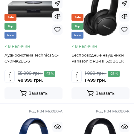
Sale
Sale
Top
Top
New
New
В наличии
В наличии
Аудиосистема Technics SC-
Беспроводные наушники
C70MK2EE-S
Panasonic RB-HF520BGEK
55 999 грн.
1 999 грн.
-13 %
-25 %
48 999 грн.
1 499 грн.
Заказать
Заказать
Код:
RB-HF630BG-A
Код:
RB-HF630BG-K