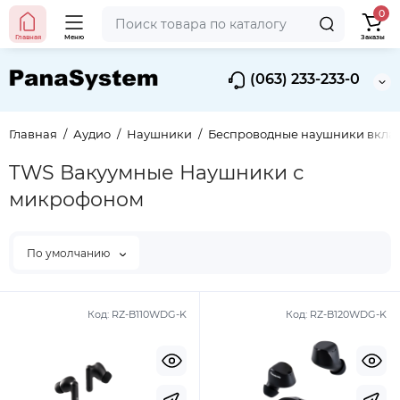
0
Главная
Меню
Заказы
(063) 233-233-0
Главная
Аудио
Наушники
Беспроводные наушники вкл
TWS Вакуумные Наушники с
микрофоном
По умолчанию
Код:
RZ-B110WDG-K
Код:
RZ-B120WDG-K