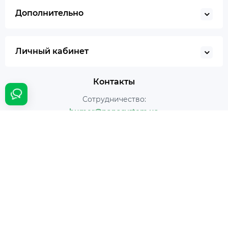
Дополнительно
Личный кабинет
Контакты
Сотрудничество:
bumer@panasystem.ua
Интернет магазин:
(044) 233-233-0
Онлайн заказ:
24/7
Наш адрес:
г. Киев ул. Ивана Пулюя, 5
Время работы:
Ежедневно с 10:00 до 18:00