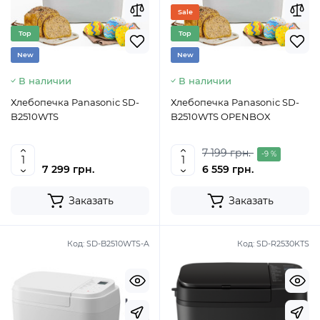
Sale
Top
Top
New
New
В наличии
В наличии
Хлебопечка Panasonic SD-
Хлебопечка Panasonic SD-
B2510WTS
B2510WTS OPENBOX
7 199 грн.
-9 %
7 299 грн.
6 559 грн.
Заказать
Заказать
Код:
SD-B2510WTS-A
Код:
SD-R2530KTS