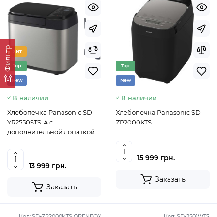
Фильтр
Хит
Top
Top
New
New
В наличии
В наличии
Хлебопечка Panasonic SD-
Хлебопечка Panasonic SD-
YR2550STS-A с
ZP2000KTS
дополнительной лопаткой
для ржаного теста
15 999 грн.
13 999 грн.
Заказать
Заказать
Код:
SD-ZP2000KTS OPENBOX
Код:
SD-2501WTS