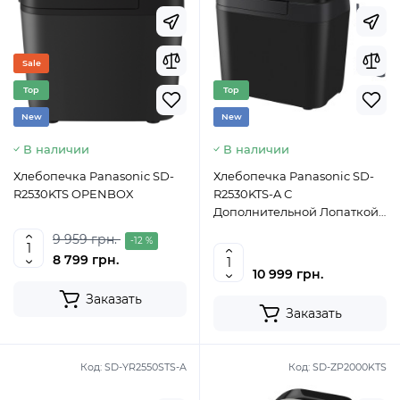
Sale
Top
Top
New
New
В наличии
В наличии
Хлебопечка Panasonic SD-
Хлебопечка Panasonic SD-
R2530KTS OPENBOX
R2530KTS-A С
Дополнительной Лопаткой
Для Ржаного Теста
9 959 грн.
-12 %
8 799 грн.
10 999 грн.
Заказать
Заказать
Код:
SD-YR2550STS-A
Код:
SD-ZP2000KTS