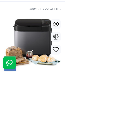
Код:
SD-YR2540HTS
Top
New
Хлебопечка Panasonic SD-
YR2540HTS
12 999 грн.
Продано