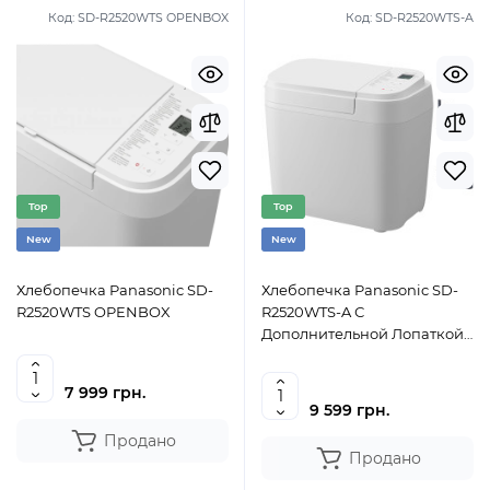
Код:
SD-R2520WTS OPENBOX
Код:
SD-R2520WTS-A
Top
Top
New
New
Хлебопечка Panasonic SD-
Хлебопечка Panasonic SD-
R2520WTS OPENBOX
R2520WTS-A С
Дополнительной Лопаткой
Для Ржаного Теста
7 999 грн.
9 599 грн.
Продано
Продано