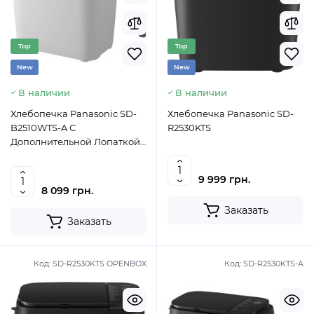
Top
Top
New
New
В наличии
В наличии
Хлебопечка Panasonic SD-
Хлебопечка Panasonic SD-
B2510WTS-A С
R2530KTS
Дополнительной Лопаткой
Для Ржаного Теста
9 999 грн.
8 099 грн.
Заказать
Заказать
Код:
SD-R2530KTS OPENBOX
Код:
SD-R2530KTS-A