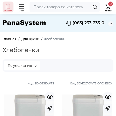
0
Главная
Меню
Заказы
(063) 233-233-0
Главная
Для Кухни
Хлебопечки
Хлебопечки
По умолчанию
Код:
SD-B2510WTS
Код:
SD-B2510WTS OPENBOX