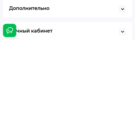
Дополнительно
Личный кабинет
Контакты
Сотрудничество:
bumer@panasystem.ua
Интернет магазин:
(044) 233-233-0
Онлайн заказ:
24/7
Наш адрес:
г. Киев ул. Ивана Пулюя, 5
Время работы:
Ежедневно с 10:00 до 18:00