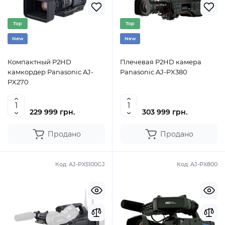
Top
Top
New
New
Компактный P2HD
Плечевая P2HD камера
камкордер Panasonic AJ-
Panasonic AJ-PX380
PX270
229 999 грн.
303 999 грн.
Продано
Продано
Код:
AJ-PX5100GJ
Код:
AJ-PX800