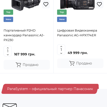
Top
Top
New
New
Портативный P2HD
Цифровая Видеокамера
камкордер Panasonic AJ-
Panasonic AG-HPX174ER
PX230
49 999 грн.
167 999 грн.
Продано
Продано
PanaSystem – официальный партнер Панасоник