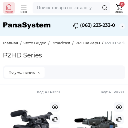
0
Главная
Меню
Заказы
(063) 233-233-0
Главная
Фото Видео
Broadcast
PRO Камеры
P2HD Series
P2HD Series
По умолчанию
Код:
AJ-PX270
Код:
AJ-PX380