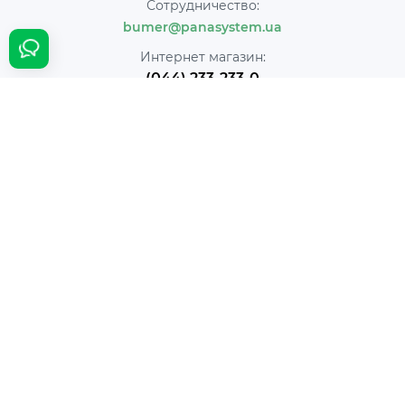
Сотрудничество:
bumer@panasystem.ua
Интернет магазин:
(044) 233-233-0
Онлайн заказ:
24/7
Наш адрес:
г. Киев ул. Ивана Пулюя, 5
Время работы:
Ежедневно с 10:00 до 18:00
PanaSystem © 2026