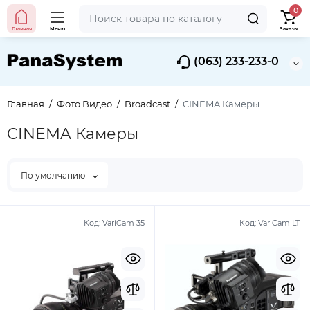
0
Главная
Меню
Заказы
(063) 233-233-0
Главная
Фото Видео
Broadcast
CINEMA Камеры
CINEMA Камеры
По умолчанию
Код:
VariCam 35
Код:
VariCam LT