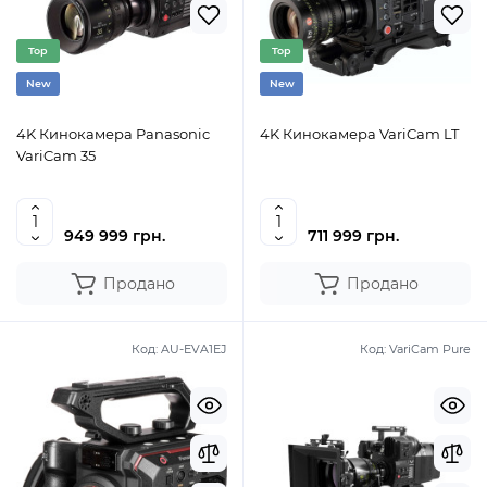
Top
Top
New
New
4K Кинокамера Panasonic
4K Кинокамера VariCam LT
VariCam 35
949 999 грн.
711 999 грн.
Продано
Продано
Код:
AU-EVA1EJ
Код:
VariCam Pure