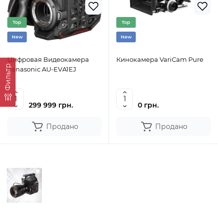
Top
Top
New
New
Цифровая Видеокамера
Кинокамера VariCam Pure
Фильтр
Panasonic AU-EVA1EJ
299 999 грн.
0 грн.
Продано
Продано