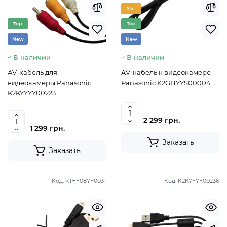
Хит
Top
Top
New
New
В наличии
В наличии
AV-кабель для
AV-кабель к видеокамере
видеокамеры Panasonic
Panasonic K2GHYYS00004
K2KYYYY00223
2 299 грн.
1 299 грн.
Заказать
Заказать
Код:
K1HY08YY0031
Код:
K2KYYYY00236