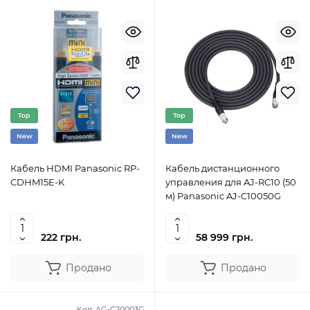
Top
Top
New
New
Кабель HDMI Panasonic RP-
Кабель дистанционного
CDHM15E-K
управления для AJ-RC10 (50
м) Panasonic AJ-C10050G
222 грн.
58 999 грн.
Продано
Продано
Код:
AG-C20003G