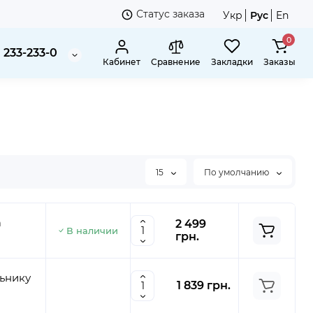
Статус заказа
Укр
Рус
En
0
 233-233-0
Кабинет
Сравнение
Закладки
Заказы
15
По умолчанию
а
2 499
В наличии
грн.
1 839 грн.