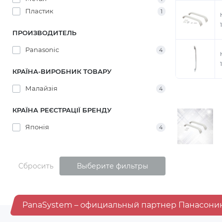
Пластик
1
ПРОИЗВОДИТЕЛЬ
Panasonic
4
КРАЇНА-ВИРОБНИК ТОВАРУ
Малайзія
4
КРАЇНА РЕЄСТРАЦІЇ БРЕНДУ
Японія
4
Сбросить
Выберите фильтры
PanaSystem – официальный партнер Панасони