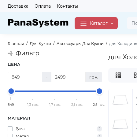
Доставка
Оплата
Контакты
Каталог
Главная
Для Кухни
Аксессуары Для Кухни
для Холодил
Фильтр
для Хол
ЦЕНА
-
грн.
849
1,3 тыс.
1,7 тыс.
2,1 тыс.
2,5 тыс.
МАТЕРІАЛ
Гума
2
Метал
1