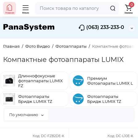
0
Главная
Меню
Заказы
(063) 233-233-0
Главная
Фото Видео
Фотоаппараты
Компактные фотоапп
Компактные фотоаппараты LUMIX
Длиннофокусные
Премиум
фотоаппараты LUMIX
Фотоапараты LUMIX L
FZ
Фотоаппараты
Фотоаппараты
Бридж LUMIX TZ
Бридж LUMIX TZ
По умолчанию
Код:
DC-FZ82DE-K
Код:
DC-L10E-K