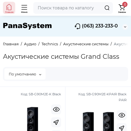
0
Главная
Меню
Заказы
(063) 233-233-0
Главная
Аудио
Technics
Акустические системы
Акустиче
Акустические системы Grand Class
По умолчанию
Код:
SB-G90M2E-K Black
Код:
SB-G90M2E-KPAIR Black
PAIR