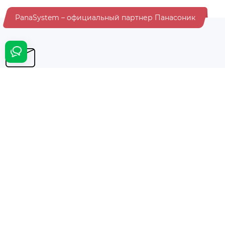
PanaSystem – официальный партнер Панасоник
Хотите быть в курсе всех акций и скидок?
Подпишитесь на нашу рассылку
Подписаться
Информация
Дополнительно