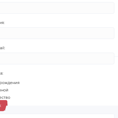
я:
il:
а:
 рождения
вной
ество
к
ие: