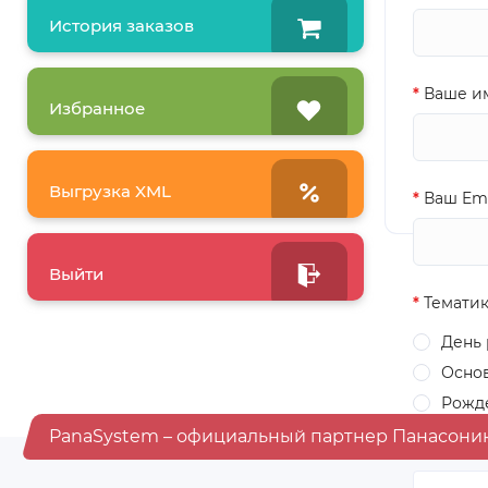
История заказов
Ваше им
Избранное
Выгрузка XML
Ваш Ema
Выйти
Тематик
День
Осно
Рожд
PanaSystem – официальный партнер Панасони
Сообщен