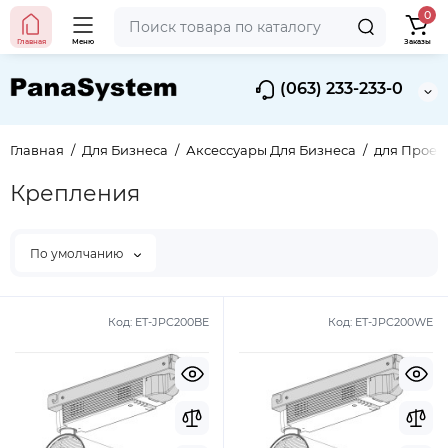
0
Главная
Меню
Заказы
(063) 233-233-0
Главная
Для Бизнеса
Аксессуары Для Бизнеса
для Проек
Крепления
По умолчанию
Код:
ET-JPC200BE
Код:
ET-JPC200WE